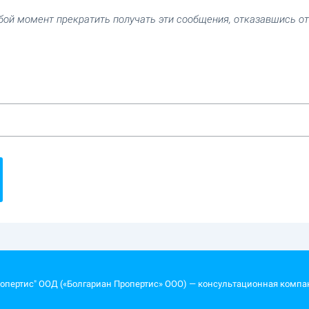
юбой момент прекратить получать эти сообщения, отказавшись о
ропертис" ООД («Болгариан Пропертис» ООО) — консультационная компа