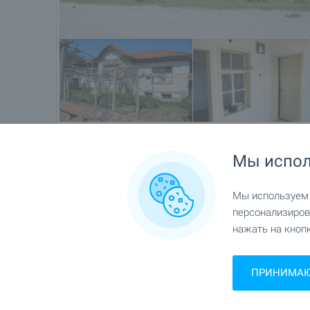
Мы испол
Местоположение
Вблизи г. Пловдив
Мы используем c
персонализиров
нажать на кнопк
ПРИНИМАЮ 