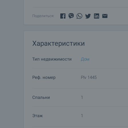
Само село предлагает удобство: магазины, каф
транспорт. В районе есть несколько водохранил
возможность для Вас приобрести новый дом вд
Поделиться:
Характеристики
Тип недвижимости
Дом
Реф. номер
Plv 1445
Спальни
1
Этаж
1