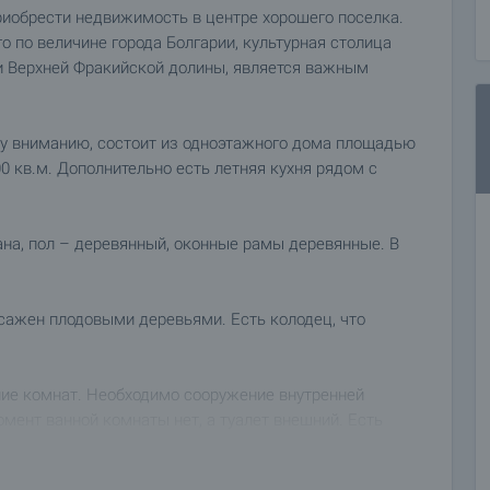
обрести недвижимость в центре хорошего поселка.
го по величине города Болгарии, культурная столица
ти Верхней Фракийской долины, является важным
 вниманию, состоит из одноэтажного дома площадью
00 кв.м. Дополнительно есть летняя кухня рядом с
ана, пол – деревянный, оконные рамы деревянные. В
сажен плодовыми деревьями. Есть колодец, что
ие комнат. Необходимо сооружение внутренней
омент ванной комнаты нет, а туалет внешний. Есть
фальтовая, легко доступная.