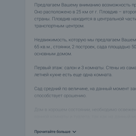
Предлагаем Вашему вниманию возможность при
Оно расположено в 25 км от г. Пловдив – второ
страны. Пловдив находится в центральной час
транспортным центром.
Недвижимость, которую мы предлагаем Вашему
65 кв.м., стоянки, 2 построек, сада площадью 5
основным домом.
Первый этаж: салон и 3 комнаты. Стены из сам
летней кухне есть еще одна комната.
Сад средний по величине, на данный момент за
способствует орошению.
Дом в хорошем состоянии, необходимо освежен
ванной комнаты и туалета, так как на данный м
вода, электричество. Дорога к недвижимости ас
Прочитайте больше