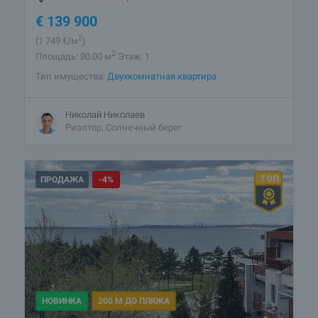
€
139 900
2
(1 749
€/м
)
2
Площадь: 80.00 м
Этаж: 1
Тип имущества:
Двухкомнатная квартира
Николай Николаев
Риэлтор, Солнечный берег
ПРОДАЖА
-4%
НОВИНКА
200 М ДО ПЛЯЖА