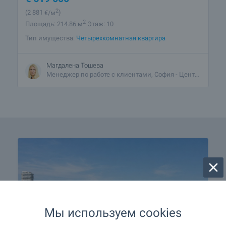
2
(2 881
€/м
)
2
Площадь: 214.86 м
Этаж: 10
Тип имущества:
Четырехкомнатная квартира
Магдалена Тошева
Менеджер по работе с клиентами, София - Центральный
Мы используем cookies