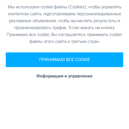
Мы используем cookie-файлы (Cookies), чтобы управлять
контентом сайта, подготавливаем персонализированные
рекламные объявления, чтобы вычислить результаты и
проанализировать трафик. Если нажать на кнопку
Лучшая недвижимость на
Принимаю все cookie, Вы соглашаетесь принимать cookie-
море в Болгарии
файлы этого сайта и третьих стран.
Недвижимость на болгарском побережье
Черного моря на протяжении многих лет
ПРИНИМАЮ ВСЕ COOKIE
неизменно сохраняет свою популярность, как
среди европейцев, так и среди россиян. Здесь
Вас ждут огромный выбор объектов на любой
Информация и управление
бюджет, чистые пляжы и великолепная
природа.
ПОСМОТРИТЕ ЕЩЕ