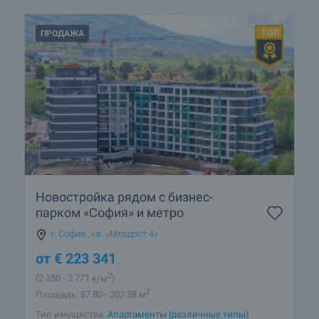
ПРОДАЖА
Новостройка рядом с бизнес-
парком «София» и метро
г. София
,
кв. «Младост 4»
от
€
223 341
2
(2 350
- 2 771
€/м
)
2
Площадь: 87.80 - 202.38 м
Тип имущества:
Апартаменты (различные типы)