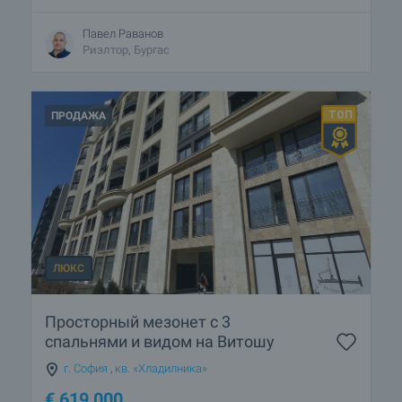
Павел Раванов
Риэлтор, Бургас
ПРОДАЖА
ЛЮКС
Просторный мезонет с 3
спальнями и видом на Витошу
г. София
,
кв. «Хладилника»
€
619 000