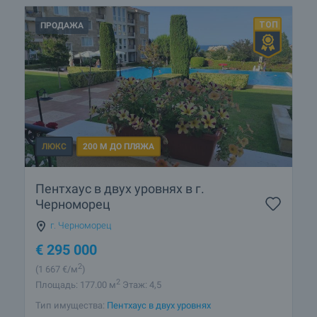
ПРОДАЖА
ЛЮКС
200 М ДО ПЛЯЖА
Пентхаус в двух уровнях в г.
Черноморец
г. Черноморец
€
295 000
2
(1 667
€/м
)
2
Площадь: 177.00 м
Этаж: 4,5
Тип имущества:
Пентхаус в двух уровнях