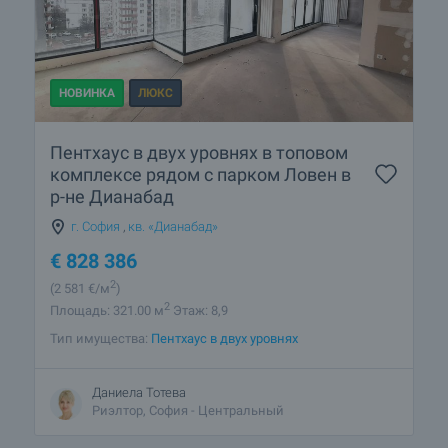
НОВИНКА
ЛЮКС
Пентхаус в двух уровнях в топовом
комплексе рядом с парком Ловен в
р-не Дианабад
г. София
,
кв. «Дианабад»
€
828 386
2
(2 581
€/м
)
2
Площадь: 321.00 м
Этаж: 8,9
Тип имущества:
Пентхаус в двух уровнях
Даниела Тотева
Риэлтор, София - Центральный