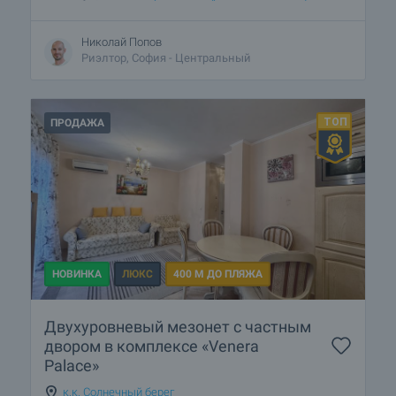
Николай Попов
Риэлтор, София - Центральный
ПРОДАЖА
НОВИНКА
ЛЮКС
400 М ДО ПЛЯЖА
Двухуровневый мезонет с частным
двором в комплексе «Venera
Palace»
к.к. Солнечный берег