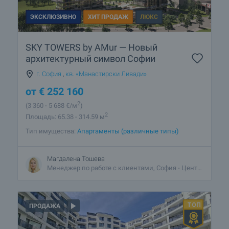
ЭКСКЛЮЗИВНО
ХИТ ПРОДАЖ
ЛЮКС
SKY TOWERS by AMur — Новый
архитектурный символ Софии
г. София
,
кв. «Манастирски Ливади»
от
€
252 160
2
(3 360
- 5 688
€/м
)
2
Площадь: 65.38 - 314.59 м
Тип имущества:
Апартаменты (различные типы)
Магдалена Тошева
Менеджер по работе с клиентами, София - Центральный
ПРОДАЖА