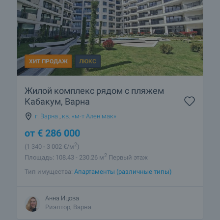
ХИТ ПРОДАЖ
ЛЮКС
Жилой комплекс рядом с пляжем
Кабакум, Варна
г. Варна
,
кв. «м-т Ален мак»
от
€
286 000
2
(1 340
- 3 002
€/м
)
2
Площадь: 108.43 - 230.26 м
Первый этаж
Тип имущества:
Апартаменты (различные типы)
Анна Ицова
Риэлтор, Варна