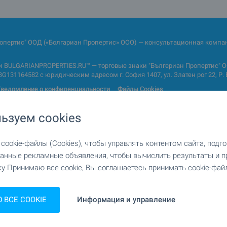
ропертис" ООД («Болгариан Пропертис» ООО) — консультационная компан
BULGARIANPROPERTIES.RU™ — торговые знаки "Бългериан Пропертис" ОО
31164582 с юридическим адресом г. София 1407, ул. Златен рог 22, Р. 
ведомление о конфиденциальности
Файлы Cookies
ьзуем cookies
ookie-файлы (Cookies), чтобы управлять контентом сайта, подг
анные рекламные объявления, чтобы вычислить результаты и п
у Принимаю все cookie, Вы соглашаетесь принимать cookie-файл
иры-студии
Двухкомнатные квартиры
ВСЕ COOKIE
Информация и управление
комнатные квартиры
Пентхаусы в двух уровнях
номеста
Дома в Болгарии
аусы
Особняки