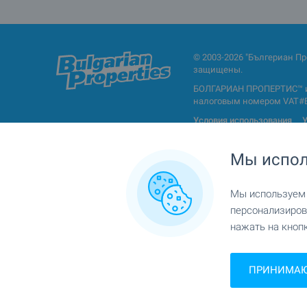
© 2003-2026 "Бългериан П
защищены.
БОЛГАРИАН ПРОПЕРТИС™ и 
налоговым номером VAT#BG1
Условия использования
У
Мы испол
Мы используем c
Недвижимость по типу
персонализиров
нажать на кнопк
Апартаменты (различные типы) в
Кварт
Болгарии
ПРИНИМАЮ 
Четырехкомнатные квартиры
Много
Гаражи и парковочные места
Маши
Этажи дома
Таунх