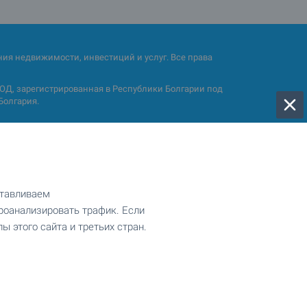
ия недвижимости, инвестиций и услуг. Все права
Д, зарегистрированная в Республики Болгарии под
Болгария.
отавливаем
роанализировать трафик. Если
ы этого сайта и третьих стран.
Трёхкомнатные квартиры
Пентхаусы
Виллы
Коммерческие объекты недвижимости