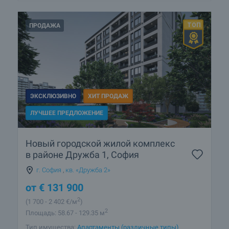
ПРОДАЖА
ЭКСКЛЮЗИВНО
ХИТ ПРОДАЖ
ЛУЧШЕЕ ПРЕДЛОЖЕНИЕ
Новый городской жилой комплекс
в районе Дружба 1, София
г. София
,
кв. «Дружба 2»
от
€
131 900
2
(1 700
- 2 402
€/м
)
2
Площадь: 58.67 - 129.35 м
Тип имущества:
Апартаменты (различные типы)