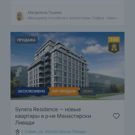
Магдалена Тошева
Менеджер по работе с клиентами, София - Центральный
ПРОДАЖА
ЭКСКЛЮЗИВНО
ХИТ ПРОДАЖ
ЛЮКС
Synera Residence — новые
квартиры в р-не Манастирски
Ливади
г. София
,
кв. «Манастирски Ливади»