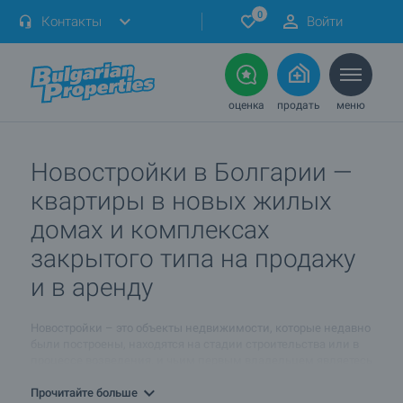
0
Контакты
Войти
оценка
продать
меню
Новостройки в Болгарии —
квартиры в новых жилых
домах и комплексах
закрытого типа на продажу
и в аренду
Новостройки – это объекты недвижимости, которые недавно
были построены, находятся на стадии строительства или в
процессе возведения, и чьим первым владельцем являетесь
вы. Покупатели зачастую отдают предпочтение
недвижимости такого типа, так как данные жилые объекты
Прочитайте больше