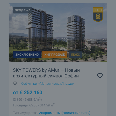
ПРОДАЖА
ЭКСКЛЮЗИВНО
ХИТ ПРОДАЖ
ЛЮКС
SKY TOWERS by AMur — Новый
архитектурный символ Софии
г. София
,
кв. «Манастирски Ливади»
от
€
252 160
2
(3 360
- 5 688
€/м
)
2
Площадь: 65.38 - 314.59 м
Тип имущества:
Апартаменты (различные типы)