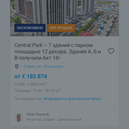
ЭКСКЛЮЗИВНО
ХИТ ПРОДАЖ
Central Park – 7 зданий с парком
площадью 12 декара. Здания А, Б и
В получили Акт 16!
г. София
,
кв. «Банишора»
от
€
185 874
2
(2 200
- 2 800
€/м
)
2
Площадь: 71.49 - 187.57 м
Тип имущества:
Апартаменты (различные типы)
Иван Крумов
Риэлтор, София - Центральный