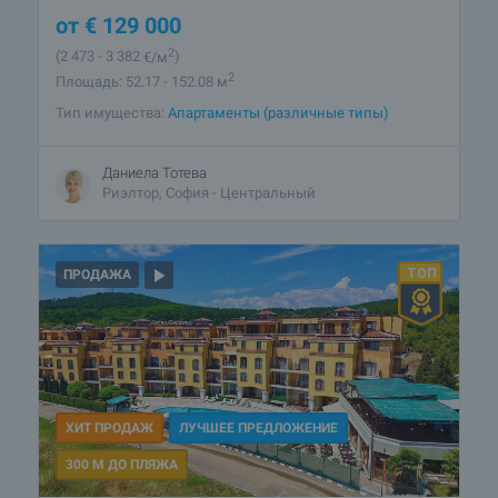
от
€
129 000
2
(2 473
- 3 382
€/м
)
2
Площадь: 52.17 - 152.08 м
Тип имущества:
Апартаменты (различные типы)
Даниела Тотева
Риэлтор, София - Центральный
ПРОДАЖА
ХИТ ПРОДАЖ
ЛУЧШЕЕ ПРЕДЛОЖЕНИЕ
300 М ДО ПЛЯЖА