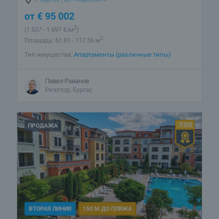
от
€
95 002
2
(1 537
- 1 697
€/м
)
2
Площадь: 61.81 - 117.56 м
Тип имущества:
Апартаменты (различные типы)
Павел Раванов
Риэлтор, Бургас
ПРОДАЖА
ВТОРАЯ ЛИНИЯ
150 М ДО ПЛЯЖА