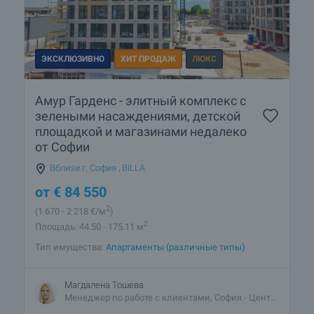
ЭКСКЛЮЗИВНО
ХИТ ПРОДАЖ
ЛЮКС
Амур Гарденс - элитный комплекс с
зелеными насаждениями, детской
площадкой и магазинами недалеко
от Софии
Вблизи г. София
,
BILLA
от
€
84 550
2
(1 670
- 2 218
€/м
)
2
Площадь: 44.50 - 175.11 м
Тип имущества:
Апартаменты (различные типы)
Магдалена Тошева
Менеджер по работе с клиентами, София - Центральный