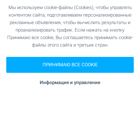
Мы используем cookie-файлы (Cookies), чтобы управлять
контентом сайта, подготавливаем персонализированные
рекламные объявления, чтобы вычислить результаты и
проанализировать трафик. Если нажать на кнопку
Принимаю все cookie, Вы соглашаетесь принимать cookie-
файлы этого сайта и третьих стран.
Добро пожаловать на видео
ПРИНИМАЮ ВСЕ COOKIE
осмотр недвижимости!
Информация и управление
У нас вы найдете тысячи объектов
недвижимости с видеоклипом, со всей уголков
страны. Не тратьте свое время,
просматривайте их сейчас - на телефоне,
ноутбуке или планшете, в удобное время и без
необходимости предварительно оговоренного
часа и личной встречи. Добро пожаловать на
видео осмотры недвижимости с БОЛГАРИАН