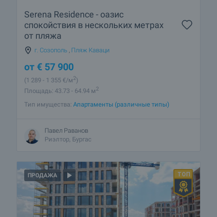
Serena Residence - оазис
спокойствия в нескольких метрах
от пляжа
г. Созополь
,
Пляж Каваци
от
€
57 900
2
(1 289
- 1 355
€/м
)
2
Площадь: 43.73 - 64.94 м
Тип имущества:
Апартаменты (различные типы)
Павел Раванов
Риэлтор, Бургас
ПРОДАЖА