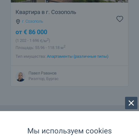
Квартира в г. Созополь
г. Созополь
от
€
86 000
2
(1 202
- 1 696
€/м
)
2
Площадь: 55.96 - 118.18 м
Тип имущества:
Апартаменты (различные типы)
Павел Раванов
Риэлтор, Бургас
Мы используем cookies