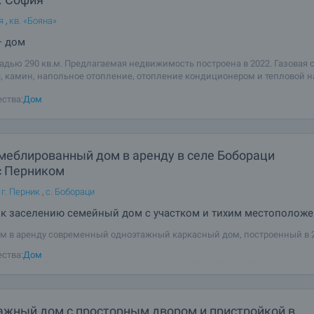
я
,
кв. «Бояна»
— дом
дью 290 кв.м. Предлагаемая недвижимость построена в 2022. Газовая 
, камин, напольное отопление, отопление кондиционером и тепловой н
нитный пол, межкомнатные двери, окна пвх, паркетный пол, покрашен
ства:
Дом
 стеклопакет имеются в
меблированный дом в аренду в селе Бобораци
с Перником
 г. Перник
,
с. Бобораци
 к заселению семейный дом с участком и тихим местополож
м в аренду современный одноэтажный каркасный дом, построенный в 2
нный в живописном селе Бобораци, примерно в 40 км от Софии и недал
ства:
Дом
рник. Этот объект станет отличным выбором для тех, кто ценит спокойст
здух и комфортную
жный дом с просторным двором и пристройкой в ​​