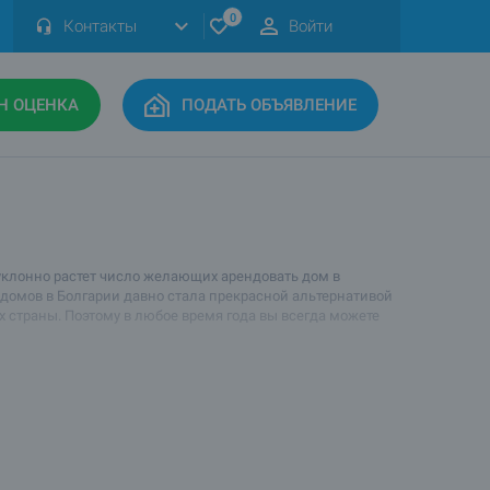
0
Контакты
Войти
Н ОЦЕНКА
ПОДАТЬ ОБЪЯВЛЕНИЕ
уклонно растет число желающих арендовать дом в
домов в Болгарии давно стала прекрасной альтернативой
 страны. Поэтому в любое время года вы всегда можете
счете на каждого человека стоимость проживания в доме
ать и поиграть, а игровая площадка на участке перед
 питания, большой выбор вкусных и дешевых местных