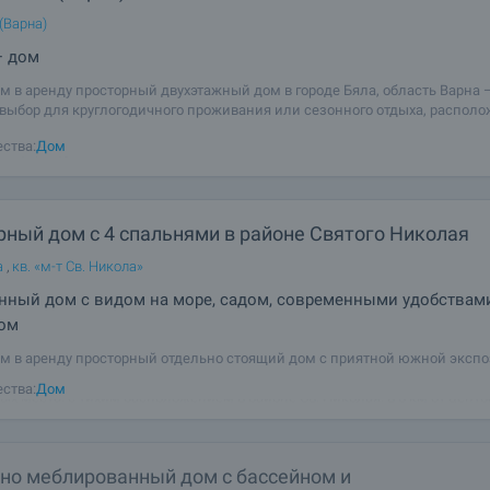
 (Варна)
— дом
м в аренду просторный двухэтажный дом в городе Бяла, область Варна 
выбор для круглогодичного проживания или сезонного отдыха, распол
ой части города в пешей доступности до пляжа и всех удобств. Недвиж
ства:
Дом
комфорт, функциональность
рный дом с 4 спальнями в районе Святого Николая
а
,
кв. «м-т Св. Никола»
нный дом с видом на море, садом, современными удобствам
ом
м в аренду просторный отдельно стоящий дом с приятной южной эксп
щей морской панорамой, 4 спальни, 3 ванные комнаты, веранда, сад, 3
ства:
Дом
ых места, с тихим расположением в районе Св. Николая, в 5 км от центр
т пляжа Св. В центре
но меблированный дом с бассейном и