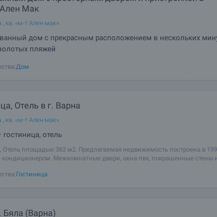
 Ален Мак
а
,
кв. «м-т Ален мак»
ванный дом с прекрасным расположением в нескольких мин
 золотых пляжей
редставить вам стильно меблированный и полностью оборудованный
ства:
Дом
ый дом, расположенный в одном из самых предпочитаемых и зеленых 
рны - Ален Мак, всего в 5 минутах езды на машине до золотых пляжей 
5 минутах до центра города. Дом
ца, Отель в г. Варна
а
,
кв. «м-т Ален мак»
 гостиница, отель
, Отель площадью 362 м2. Предлагаемая недвижимость построена в 199
 кондиционером. Межкомнатные двери, окна пвх, покрашенные стены 
вый пол имеются в предлагаемой недвижимости. Недвижимость включ
ства:
Гостиница
 мебель и оборудование: бойлер
. Бяла (Варна)