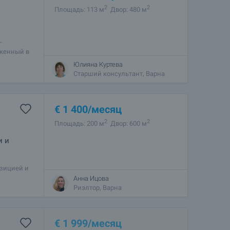
2
2
Площадь: 113 м
Двор: 480 м
—
оженный в
имость
Юлияна Куртева
Старший консультант, Варна
€
1 400
/месяц
2
2
Площадь: 200 м
Двор: 600 м
и и
озицией и
Анна Ицова
а Варны и
Риэлтор, Варна
€
1 999
/месяц