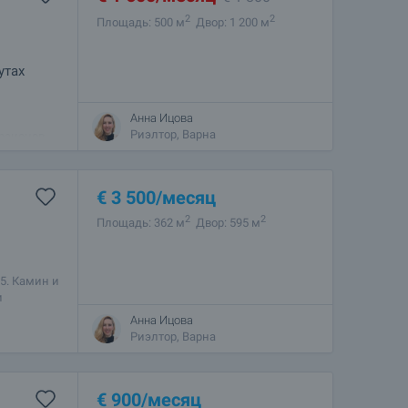
2
2
Площадь: 500 м
Двор: 1 200 м
утах
Анна Ицова
Риэлтор, Варна
районов
Черного
€
3 500
/месяц
2
2
Площадь: 362 м
Двор: 595 м
5. Камин и
и
ает
Анна Ицова
Риэлтор, Варна
€
900
/месяц