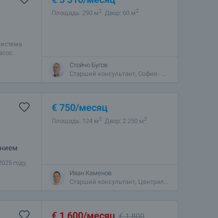
2
2
Площадь: 290 м
Двор: 60 м
система
асос.
ные стены
Стойчо Бугов
Старший консультант, София - Центральный
€
750
/месяц
2
2
Площадь: 124 м
Двор: 2 250 м
ением
025 году,
еко от
Иван Каменов
вие,
Старший консультант, Центральный
€
1 600
/месяц
€
1 800