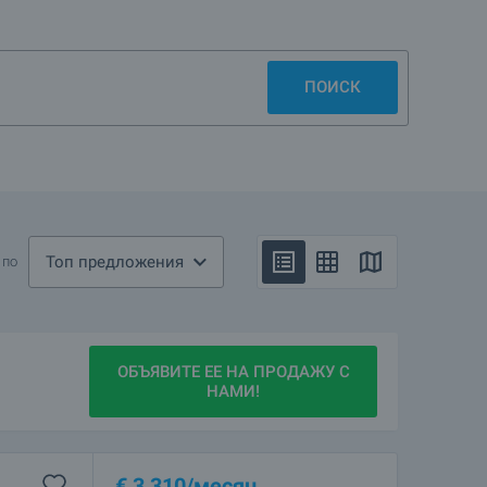
сельские глубинки и крупные города, тихие пригороды и
а, построенные не ранее 2005 года. Их отличает модный
ПОИСК
рии, рассчитанный на 6 - 20 человек. Наличие своей
Топ предложения
 по
ОБЪЯВИТЕ ЕЕ НА ПРОДАЖУ С
НАМИ!
€
3 310
/месяц