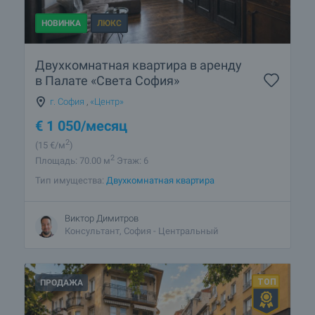
НОВИНКА
ЛЮКС
Двухкомнатная квартира в аренду
в Палате «Света София»
г. София
,
«Центр»
€
1 050
/месяц
2
(15
€/м
)
2
Площадь: 70.00 м
Этаж: 6
Тип имущества:
Двухкомнатная квартира
Виктор Димитров
Консультант, София - Центральный
ПРОДАЖА