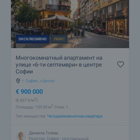
ЭКСКЛЮЗИВНО
ЛЮКС
Многокомнатный апартамент на
улице «6-ти септември» в центре
Софии
г. София
,
«Центр»
€
900 000
2
(6 667
€/м
)
2
Площадь: 135.00 м
Этаж: 1
Тип имущества:
Четырехкомнатная квартира
Даниела Тотева
Риэлтор, София - Центральный