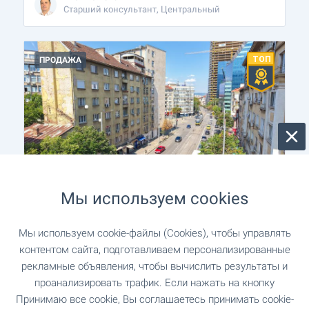
Старший консультант, Центральный
ПРОДАЖА
ЛЮКС
Мы используем cookies
Участок на пересечении бульвара
Христо Ботева и улицы Солунской в
Мы используем cookie-файлы (Cookies), чтобы управлять
​​центре Софии
контентом сайта, подготавливаем персонализированные
рекламные объявления, чтобы вычислить результаты и
г. София
,
«Центр»
проанализировать трафик. Если нажать на кнопку
€
2 100 000
Принимаю все cookie, Вы соглашаетесь принимать cookie-