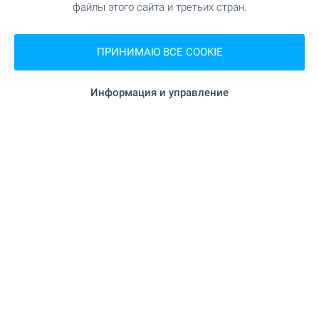
2
(7 317
€/м
)
файлы этого сайта и третьих стран.
2
Площадь: 287.00 м
Тип имущества:
Земля под застройку
ПРИНИМАЮ ВСЕ COOKIE
Даниела Тотева
Риэлтор, София - Центральный
Информация и управление