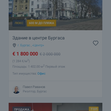
ЛЮКС
600 М ДО ПЛЯЖА
Здание в центре Бургаса
г. Бургас
,
«Центр»
€
1 800 000
€
2 000 000
2
(1 284
€/м
)
2
Площадь: 1 402.00 м
Первый этаж
Тип имущества:
Офис
Павел Раванов
Риэлтор, Бургас
ПРОДАЖА