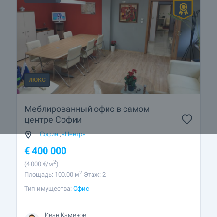
ЛЮКС
Меблированный офис в самом
центре Софии
г. София
,
«Центр»
€
400 000
2
(4 000
€/м
)
2
Площадь: 100.00 м
Этаж: 2
Тип имущества:
Офис
Иван Каменов