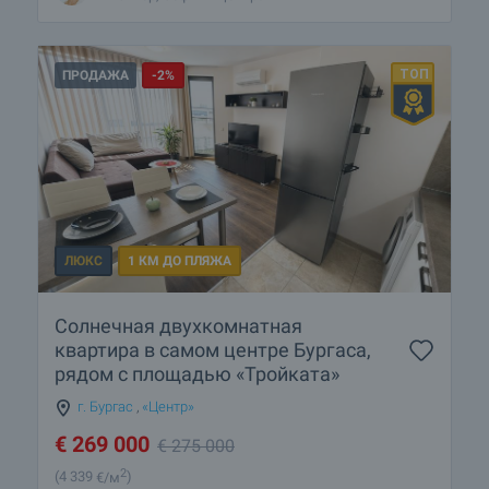
ПРОДАЖА
-2%
ЛЮКС
1 КМ ДО ПЛЯЖА
Солнечная двухкомнатная
квартира в самом центре Бургаса,
рядом с площадью «Тройката»
г. Бургас
,
«Центр»
€
269 000
€
275 000
2
(4 339
€/м
)