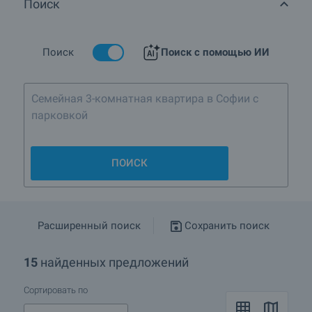
Поиск
привлекательным капиталовложением.
BULGARIAN PROPERTIES предлагает Вам элитные объекты
недвижимости в самом центре города или курорта. Кроме
Поиск
Поиск с помощью ИИ
престижной локации, данная недвижимость
характеризуется и интерьером премиум класса. Объекты
недвижимости, расположенные в самом центре
Семейная 3-комнатная квартира в Софии с
населенного пункта могут являться частью новостройки или
здания старого строительства.
парковкой
ПОИСК
Расширенный поиск
Сохранить поиск
15
найденных предложений
Сортировать по