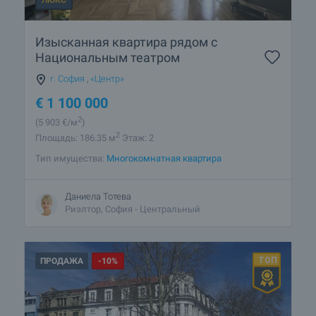
ЛЮКС
Изысканная квартира рядом с
Национальным театром
г. София
,
«Центр»
€
1 100 000
2
(5 903
€/м
)
2
Площадь: 186.35 м
Этаж: 2
Тип имущества:
Многокомнатная квартира
Даниела Тотева
Риэлтор, София - Центральный
ПРОДАЖА
-10%