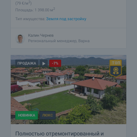
2
(79
€/м
)
2
Площадь: 1 398.00 м
Тип имущества:
Земля под застройку
Калин Чернев
Региональный менеджер, Варна
ПРОДАЖА
-7%
НОВИНКА
ЛЮКС
Полностью отремонтированный и