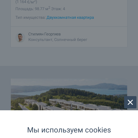
2
(1 164
€/м
)
2
Площадь: 98.77 м
Этаж: 4
Тип имущества:
Двухкомнатная квартира
Стилиян Георгиев
Консультант, Солнечный берег
Мы используем cookies