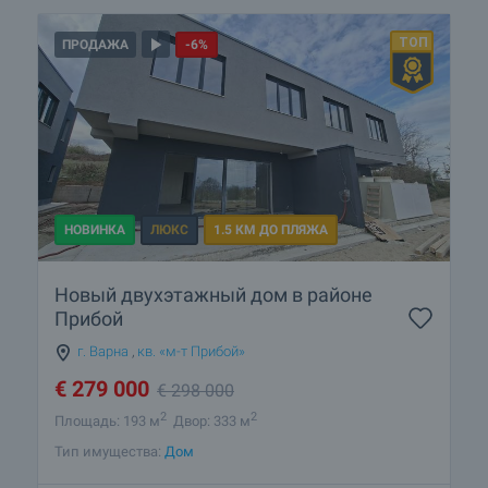
ПРОДАЖА
-6%
НОВИНКА
ЛЮКС
1.5 КМ ДО ПЛЯЖА
Новый двухэтажный дом в районе
Прибой
г. Варна
,
кв. «м-т Прибой»
€
279 000
€
298 000
2
2
Площадь: 193 м
Двор: 333 м
Тип имущества:
Дом