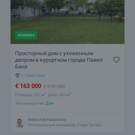
НОВИНКА
Просторный дом с ухоженным
двором в курортном городе Павел
Баня
г. Павел баня
€
163 000
€
170 000
2
2
Площадь: 237 м
Двор: 552 м
Тип имущества:
Дом
Мирослав Караколев
Региональный менеджер, Стара Загора