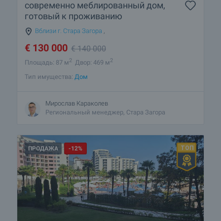
современно меблированный дом,
готовый к проживанию
Вблизи г. Стара Загора
,
€
130 000
€
140 000
2
2
Площадь: 87 м
Двор: 469 м
Тип имущества:
Дом
Мирослав Караколев
Региональный менеджер, Стара Загора
ПРОДАЖА
-12%