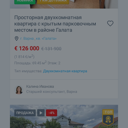
НОВИНКА
1 КМ ДО ПЛЯЖА
Просторная двухкомнатная
квартира с крытым парковочным
местом в районе Галата
г. Варна
,
кв. «Галата»
€
126 000
€
131 900
2
(1 814
€/м
)
2
Площадь: 69.45 м
Этаж: 2
Тип имущества:
Двухкомнатная квартира
Калина Иванова
Старший консультант, Варна
ПРОДАЖА
-4%