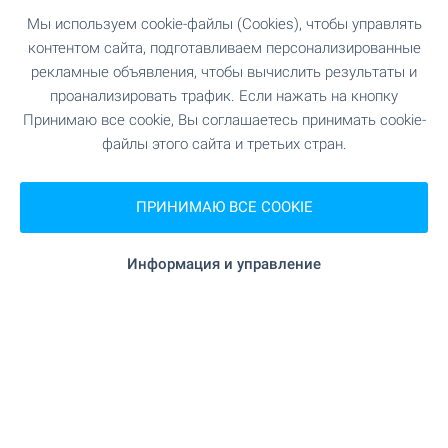
Мы используем cookie-файлы (Cookies), чтобы управлять
контентом сайта, подготавливаем персонализированные
рекламные объявления, чтобы вычислить результаты и
OKOL Lake Park ждет вас — в
проанализировать трафик. Если нажать на кнопку
наличии апартаменты у
Принимаю все cookie, Вы соглашаетесь принимать cookie-
водохранилища Искер!
файлы этого сайта и третьих стран.
Воспользуйтесь возможностью приобрести
собственные апартаменты в OKOL Lake Park —
ПРИНИМАЮ ВСЕ COOKIE
новом курортном комплексе рядом с озером
Искыр, Софией и Боровцем, подходящем как
Информация и управление
для личного отдыха, так и для сдачи в аренду
через профессионально управляемую
арендную программу. Апартаменты
передаются с отделкой по стандарту Premium
Standard, а парковочное место включено в
стоимость. На территории комплекса
предусмотрены пятизвёздочный отель
Pullman, гольф-поле, СПА-центр и широкий