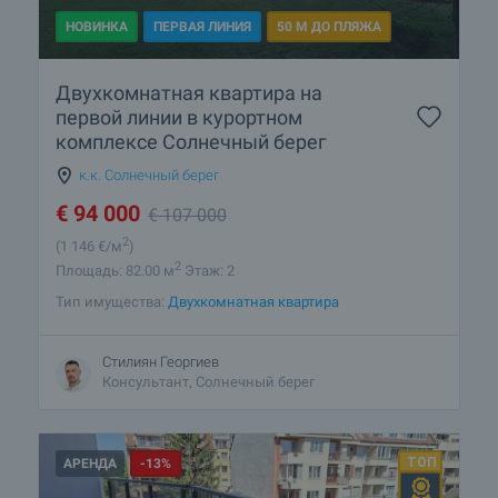
НОВИНКА
ПЕРВАЯ ЛИНИЯ
50 М ДО ПЛЯЖА
Двухкомнатная квартира на
первой линии в курортном
комплексе Солнечный берег
к.к. Солнечный берег
€
94 000
€
107 000
2
(1 146
€/м
)
2
Площадь: 82.00 м
Этаж: 2
Тип имущества:
Двухкомнатная квартира
Стилиян Георгиев
Консультант, Солнечный берег
АРЕНДА
-13%