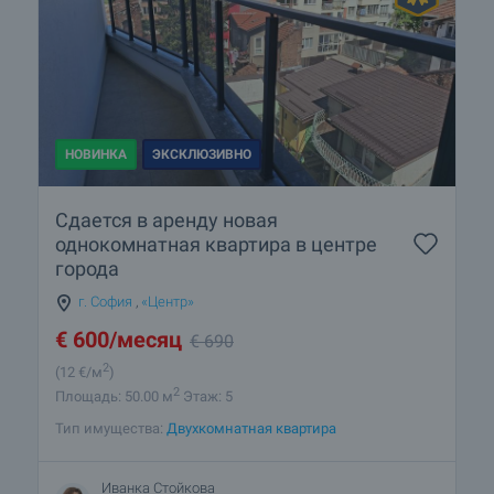
НОВИНКА
ЭКСКЛЮЗИВНО
Сдается в аренду новая
однокомнатная квартира в центре
города
г. София
,
«Центр»
€
600
/месяц
€
690
2
(12
€/м
)
2
Площадь: 50.00 м
Этаж: 5
Тип имущества:
Двухкомнатная квартира
Иванка Стойкова