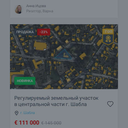
Анна Ицова
Риэлтор, Варна
ПРОДАЖА
-23%
НОВИНКА
Регулируемый земельный участок
в центральной части г. Шабла
г. Шабла
€
111 000
€
145 000