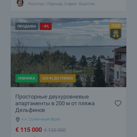
Риэлтор / Партнер, София - Бъкстон
ПРОДАЖА
-4%
НОВИНКА
200 М ДО ПЛЯЖА
Просторные двухуровневые
апартаменты в 200 м от пляжа
Дельфинов
к.к. Солнечный берег
€
115 000
€
120 000