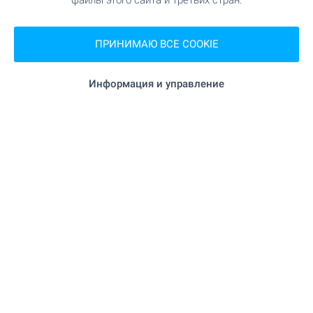
файлы этого сайта и третьих стран.
ПРИНИМАЮ ВСЕ COOKIE
2 от 2 результаты
Информация и управление
Подпишитесь на наш бюллетень
Подписывайтесь на нас