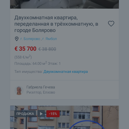
Двухкомнатная квартира,
переделанная в трёхкомнатную, в
городе Болярово
г. Болярово
,
г. Ямбол
€
35 700
€
38 800
2
(558
€/м
)
2
Площадь: 64.00 м
Этаж: 1
Тип имущества:
Двухкомнатная квартира
Габриела Гечева
Риэлтор, Елхово
ПРОДАЖА
-15%