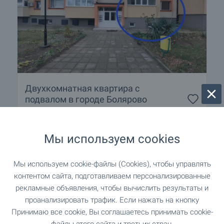
Двухкомнатная квартира с
подвалом в городе Болярово
г. Болярово
€
32 000
€
37 500
Мы используем cookies
2
(533
€/м
)
2
Площадь: 60.00 м
Этаж: 1
Мы используем cookie-файлы (Cookies), чтобы управлять
Тип имущества:
Двухкомнатная квартира
контентом сайта, подготавливаем персонализированные
рекламные объявления, чтобы вычислить результаты и
Габриела Гечева
проанализировать трафик. Если нажать на кнопку
Риэлтор, Елхово
Принимаю все cookie, Вы соглашаетесь принимать cookie-