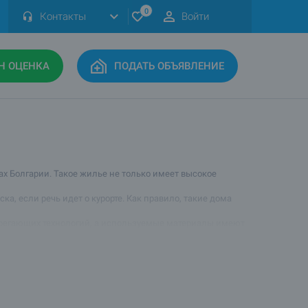
0
Контакты
Войти
Н ОЦЕНКА
ПОДАТЬ ОБЪЯВЛЕНИЕ
ах Болгарии. Такое жилье не только имеет высокое
а, если речь идет о курорте. Как правило, такие дома
берегающих технологий, а используемые материалы имеют
ьные дизайнеры, и внутренняя обстановка соответствует
актеризуется наличием приятных излишеств.
вляются символом успеха, а также высокого