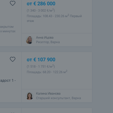
от
€
286 000
2
(1 340
- 3 002
€/м
)
2
Площадь: 108.43 - 230.26 м
Первый
этаж
закрытом
их минутах
Анна Ицова
Риэлтор, Варна
от
€
107 900
2
(1 518
- 1 751
€/м
)
2
Площадь: 68.20 - 122.26 м
дост 1 -
Калина Иванова
вляется
Старший консультант, Варна
 участке