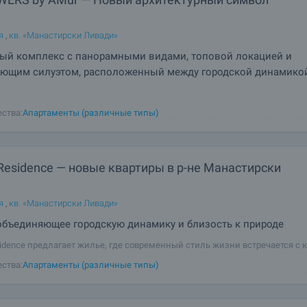
я
,
кв. «Манастирски Ливади»
ый комплекс с панорамными видами, топовой локацией и
яющим силуэтом, расположенный между городской динамико
 by AMur - это проект высокого класса, призванный стать новой визитно
ства:
Апартаменты (различные типы)
 современной Софии. Возвышаясь над городом, два знаковых здания со
остью остекленные фасады, элегантные линии и впечатляющую верти
 создавая ощущение
Residence — новые квартиры в р-не Манастирски
я
,
кв. «Манастирски Ливади»
объединяющее городскую динамику и близость к природе
sidence предлагает жилье, где современный стиль жизни встречается с 
ием гор Витоша. Расположенный в районе Манастирски Ливади, проект
ства:
Апартаменты (различные типы)
 в нескольких минутах от центра Софии, не отказываясь от свежего возд
. Synera