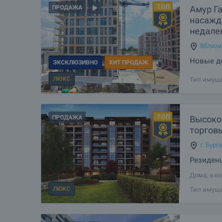
Амур Г
ПРОДАЖА
насажд
недале
Вблизи
Новые до
ЭКСКЛЮЗИВНО
ХИТ ПРОДАЖ
городск
ЛЮКС
Тип имуще
ПРОДАЖА
Высоко
торгов
г. Бург
Резиден
Дома, в к
чтобы пре
ЛЮКС
Тип имуще
энергоэфф
вам уника