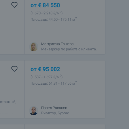
от
€
84 550
2
(1 670
- 2 218
€/м
)
2
Площадь: 44.50 - 175.11 м
Магдалена Тошева
Менеджер по работе с клиентами, София - Центральный
от
€
95 002
2
(1 537
- 1 697
€/м
)
2
Площадь: 61.81 - 117.56 м
ботанный,
Павел Раванов
дставляем
Риэлтор, Бургас