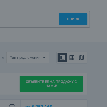
х людей, и в то же время всегда готовы предложить что-
вашим ожиданиям. А с помощью наших специалистов все
ПОИСК
Топ предложения
 по
ОБЪЯВИТЕ ЕЕ НА ПРОДАЖУ С
НАМИ!
от
€
252 160