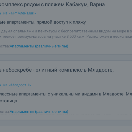
комплекс рядом с пляжем Кабакум, Варна
а
,
кв. «м-т Ален мак»
е апартаменты, прямой доступ к пляжу
с двумя спальнями и пентхаусы с беспрепятственным видом на море в 
плексе премиум-класса на участке 8 500 кв.м. Расположен в нескольк
Варна на бульварной дороге, с легким доступом ко всем удобствам и
ства:
Апартаменты (различные типы)
ечательностям, которые
 небоскребе - элитный комплекс в Младосте,
а
,
кв. «Младост 1»
ассные апартаменты с уникальными видами в Младосте. Мла
 столица
ь на вершине! Дом в небоскребе в нашей морской столице больше не я
ства:
Апартаменты (различные типы)
чтой. Разрешение на строительство выдано. Выбирайте недвижимость в
м комплексе, состоящем из двух 18-этажных зданий, расположенных на
10 соток в районе