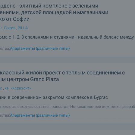
арденс - элитный комплекс с зелеными
ениями, детской площадкой и магазинами
ко от Софии
 г. София
,
BILLA
ма с 1, 2, 3 спальнями и студиями - идеальный баланс между
ой динамикой и спокойствием небольшого поселка
ства:
Апартаменты (различные типы)
классный жилой проект с теплым соединением с
ым центром Grand Plaza
ас
,
кв. «Хоризонт»
ции в современном закрытом комплексе в Бургас
оторых вы захотите остаться навсегда! Инновационный комплекс, разра
дложить полное решение для современной жизни - комфортной,
ства:
Апартаменты (различные типы)
ективной, социально связанной и полностью обслуживаемой. Мы пре
льный проект в Болгарии,