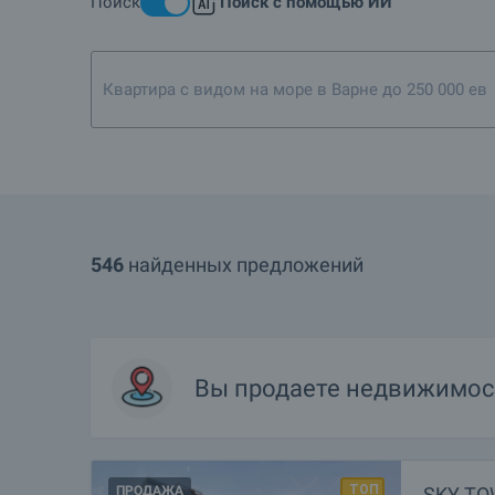
Поиск
Поиск с помощью ИИ
общественного статуса.
Сотрудники БОЛГАРИАН ПРОПЕРТИС имеют большой опыт в ра
то новое и оригинальное. В нашей базе данных вы может
процедуры по совершению сделки будут выполнены макси
Квартира с видом на море в Варне до 250 000 ев
546
найденных предложений
Вы продаете недвижимос
ПРОДАЖА
SKY TO