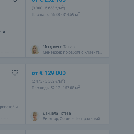
2
(3 360
- 5 688
€/м
)
2
Площадь: 65.38 - 314.59 м
й и
Магдалена Тошева
й
Менеджер по работе с клиентами, София - Центральный
четают в
кальную
от
€
129 000
2
(2 473
- 3 382
€/м
)
2
Площадь: 52.17 - 152.08 м
красотой и
 позволяет
Даниела Тотева
уха и
Риэлтор, София - Центральный