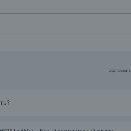
боте с покупателями из России. Мы знаем вкус и предпочтения русски
е подобрать недвижимость, которая будет полностью соответствовать 
мально быстро и качественно.
ро
Сортировать
ть?
WERS by AMur — Новый архитектурный символ