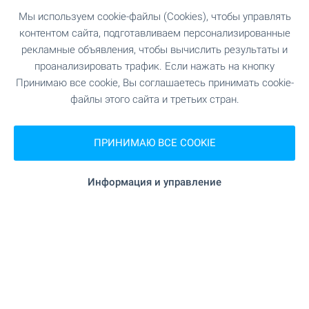
Мы используем cookie-файлы (Cookies), чтобы управлять
контентом сайта, подготавливаем персонализированные
рекламные объявления, чтобы вычислить результаты и
проанализировать трафик. Если нажать на кнопку
Лучшая недвижимость на
Принимаю все cookie, Вы соглашаетесь принимать cookie-
файлы этого сайта и третьих стран.
море в Болгарии
Недвижимость на болгарском побережье
ПРИНИМАЮ ВСЕ COOKIE
Черного моря на протяжении многих лет
неизменно сохраняет свою популярность, как
среди европейцев, так и среди россиян. Здесь
Информация и управление
Вас ждут огромный выбор объектов на любой
бюджет, чистые пляжы и великолепная
природа.
ПОСМОТРИТЕ ЕЩЕ