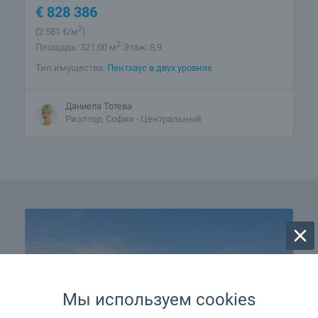
€
828 386
2
(2 581
€/м
)
2
Площадь: 321.00 м
Этаж: 8,9
Тип имущества:
Пентхаус в двух уровнях
Даниела Тотева
Риэлтор, София - Центральный
Мы используем cookies