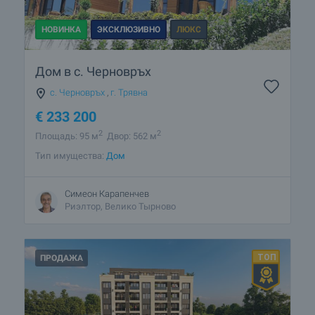
НОВИНКА
ЭКСКЛЮЗИВНО
ЛЮКС
Дом в с. Черновръх
с. Черновръх
,
г. Трявна
€
233 200
2
2
Площадь: 95 м
Двор: 562 м
Тип имущества:
Дом
Симеон Карапенчев
Риэлтор, Велико Тырново
ПРОДАЖА