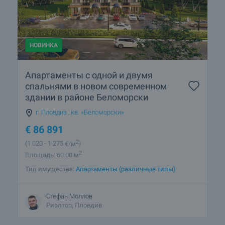
НОВИНКА
Апартаменты с одной и двумя
спальнями в новом современном
здании в районе Беломорски
г. Пловдив
,
кв. «Беломорски»
€
86 891
2
(1 020
- 1 275
€/м
)
2
Площадь: 60.00 м
Тип имущества:
Апартаменты (различные типы)
Стефан Моллов
Риэлтор, Пловдив