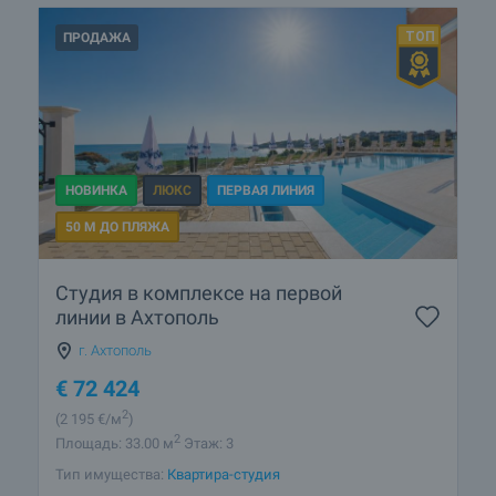
ПРОДАЖА
НОВИНКА
ЛЮКС
ПЕРВАЯ ЛИНИЯ
50 М ДО ПЛЯЖА
Студия в комплексе на первой
линии в Ахтополь
г. Ахтополь
€
72 424
2
(2 195
€/м
)
2
Площадь: 33.00 м
Этаж: 3
Тип имущества:
Квартира-студия