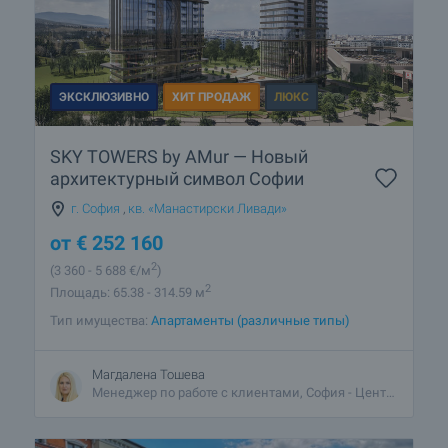
ЭКСКЛЮЗИВНО
ХИТ ПРОДАЖ
ЛЮКС
SKY TOWERS by AMur — Новый
архитектурный символ Софии
г. София
,
кв. «Манастирски Ливади»
от
€
252 160
2
(3 360
- 5 688
€/м
)
2
Площадь: 65.38 - 314.59 м
Тип имущества:
Апартаменты (различные типы)
Магдалена Тошева
Менеджер по работе с клиентами, София - Центральный