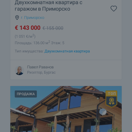
Двухкомнатная квартира с
гаражом в Приморско
г. Приморско
€
143 000
€
155 000
2
(1 051
€/м
)
2
Площадь: 136.00 м
Этаж: 5
Тип имущества:
Двухкомнатная квартира
Павел Раванов
Риэлтор, Бургас
ПРОДАЖА