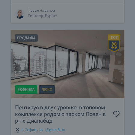
Павел Раванов
Риэлтор, Бургас
ПРОДАЖА
НОВИНКА
ЛЮКС
Пентхаус в двух уровнях в топовом
комплексе рядом с парком Ловен в
р-не Дианабад
г. София
,
кв. «Дианабад»