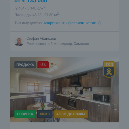
от
€
135 000
2
(2 454
- 3 140
€/м
)
2
Площадь: 48.28 - 97.80 м
Тип имущества:
Апартаменты (различные типы)
Стефан Абанозов
Региональный менеджер, Самоков
ПРОДАЖА
-8%
НОВИНКА
ЛЮКС
450 М ДО ПЛЯЖА