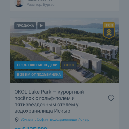
Риэлтор, Бургас
ПРОДАЖА
ПРЕДЛОЖЕНИЕ НЕДЕЛИ
ЛЮКС
В 25 КМ ОТ ПОДЪЕМНИКА
OKOL Lake Park — курортный
посёлок с гольф-полем и
пятизвёздочным отелем у
водохранилища Искыр
Вблизи г. София
,
водохранилище Искыр