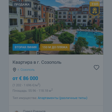
ПРОДАЖА
ВТОРАЯ ЛИНИЯ
150 М ДО ПЛЯЖА
Квартира в г. Созополь
г. Созополь
от
€
86 000
2
(1 202
- 1 696
€/м
)
2
Площадь: 55.96 - 118.18 м
Тип имущества:
Апартаменты (различные типы)
Павел Раванов