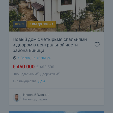
ЛЮКС
3 КМ ДО ПЛЯЖА
Новый дом с четырьмя спальнями
и двором в центральной части
района Виница
г. Варна
,
кв. «Виница»
€
450 000
€
463 500
2
2
Площадь: 205 м
Двор: 420 м
Тип имущества:
Дом
Николай Витанов
Риэлтор, Варна