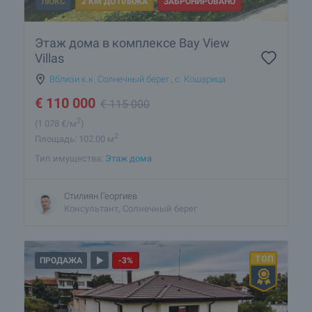
ЛЮКС
2 КМ ДО ПЛЯЖА
ЗАБРОНИРОВАНО
Этаж дома в комплексе Bay View
Villas
Вблизи к.к. Солнечный берег
,
с. Кошарица
€
110 000
€
115 000
2
(1 078
€/м
)
2
Площадь: 102.00 м
Тип имущества:
Этаж дома
Стилиян Георгиев
Консультант, Солнечный берег
ПРОДАЖА
-3%