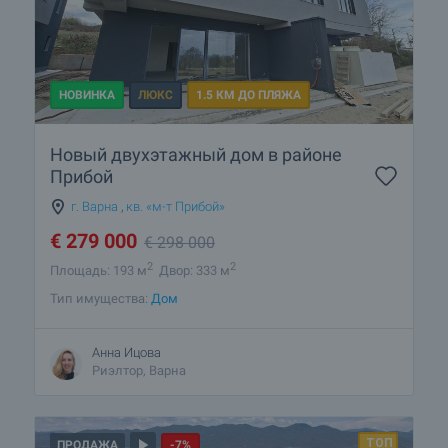
НОВИНКА
ЛЮКС
1.5 КМ ДО ПЛЯЖА
Новый двухэтажный дом в районе
Прибой
г. Варна
,
кв. «м-т Прибой»
€
279 000
€
298 000
2
2
Площадь: 193 м
Двор: 333 м
Тип имущества:
Дом
Анна Ицова
Риэлтор, Варна
ПРОДАЖА
-7%