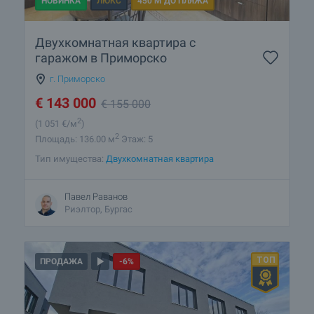
НОВИНКА
ЛЮКС
450 М ДО ПЛЯЖА
Двухкомнатная квартира с
гаражом в Приморско
г. Приморско
€
143 000
€
155 000
2
(1 051
€/м
)
2
Площадь: 136.00 м
Этаж: 5
Тип имущества:
Двухкомнатная квартира
Павел Раванов
Риэлтор, Бургас
ПРОДАЖА
-6%