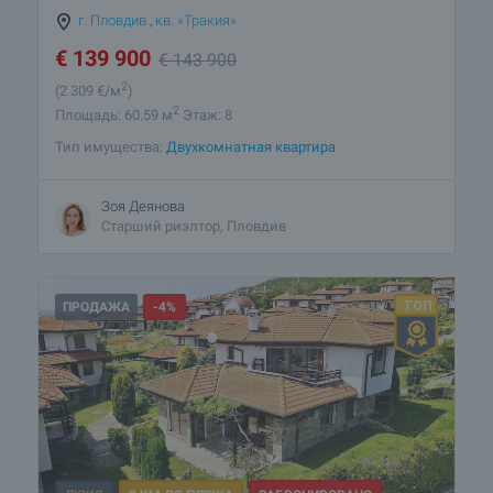
г. Пловдив
,
кв. «Тракия»
€
139 900
€
143 900
2
(2 309
€/м
)
2
Площадь: 60.59 м
Этаж: 8
Тип имущества:
Двухкомнатная квартира
Зоя Деянова
Старший риэлтор, Пловдив
ПРОДАЖА
-4%