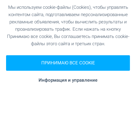
море в Болгарии
Мы используем cookie-файлы (Cookies), чтобы управлять
контентом сайта, подготавливаем персонализированные
Недвижимость на болгарском побережье
рекламные объявления, чтобы вычислить результаты и
Черного моря на протяжении многих лет
проанализировать трафик. Если нажать на кнопку
неизменно сохраняет свою популярность, как
Принимаю все cookie, Вы соглашаетесь принимать cookie-
среди европейцев, так и среди россиян. Здесь
файлы этого сайта и третьих стран.
Вас ждут огромный выбор объектов на любой
бюджет, чистые пляжы и великолепная
природа.
ПРИНИМАЮ ВСЕ COOKIE
ПОСМОТРИТЕ ЕЩЕ
Информация и управление
ПРОДАЖА
-2%