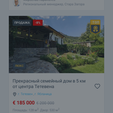
Региональный менеджер, Стара Загора
ПРОДАЖА
-8%
ЛЮКС
Прекрасный семейный дом в 5 км
от центра Тетевена
г. Тетевен
,
г. Ябланица
€
185 000
€
200 000
2
2
Площадь: 128 м
Двор: 530 м