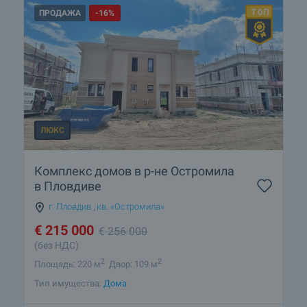
ПРОДАЖА
-16%
ЛЮКС
Комплекс домов в р-не Остромила
в Пловдиве
г. Пловдив
,
кв. «Остромила»
€
215 000
€
256 000
(без НДС)
2
2
Площадь: 220 м
Двор: 109 м
Тип имущества:
Дома