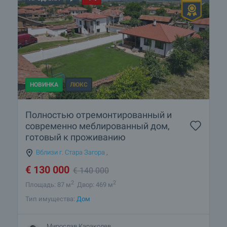
НОВИНКА
ЛЮКС
Полностью отремонтированный и
современно меблированный дом,
готовый к проживанию
Вблизи г. Стара Загора
,
€
130 000
€
140 000
2
2
Площадь: 87 м
Двор: 469 м
Тип имущества:
Дом
Мирослав Караколев