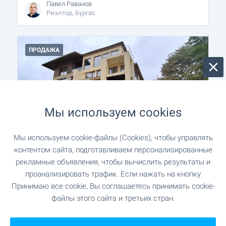
Павел Раванов
Риэлтор, Бургас
ПРОДАЖА
Мы используем cookies
ПЕРВАЯ ЛИНИЯ
20 М ДО ПЛЯЖА
Мы используем cookie-файлы (Cookies), чтобы управлять
контентом сайта, подготавливаем персонализированные
рекламные объявления, чтобы вычислить результаты и
Панорамный пентхаус на первой
проанализировать трафик. Если нажать на кнопку
линии в Лозенце
Принимаю все cookie, Вы соглашаетесь принимать cookie-
с. Лозенец
файлы этого сайта и третьих стран.
€
370 000
2
(2 041
€/м
)