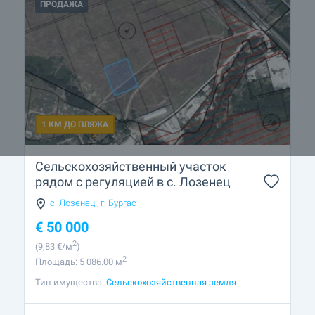
ПРОДАЖА
1 КМ ДО ПЛЯЖА
Сельскохозяйственный участок
рядом с регуляцией в с. Лозенец
с. Лозенец
,
г. Бургас
€
50 000
2
(9
,83
€/м
)
2
Площадь: 5 086.00 м
Тип имущества:
Сельскохозяйственная земля