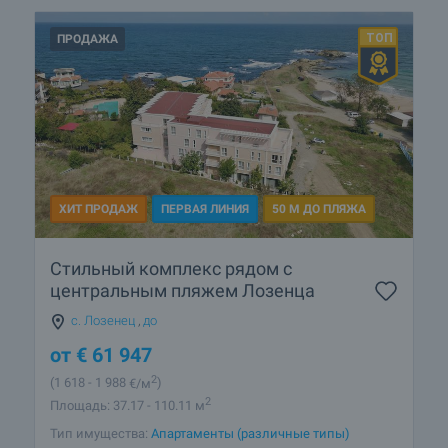
ПРОДАЖА
ХИТ ПРОДАЖ
ПЕРВАЯ ЛИНИЯ
50 М ДО ПЛЯЖА
Стильный комплекс рядом с
центральным пляжем Лозенца
с. Лозенец
,
до
от
€
61 947
2
(1 618
- 1 988
€/м
)
2
Площадь: 37.17 - 110.11 м
Тип имущества:
Апартаменты (различные типы)