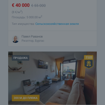
€
40 000
€
55 000
2
(8
€/м
)
2
Площадь: 5 000.00 м
Тип имущества:
Сельскохозяйственная земля
Павел Раванов
Риэлтор, Бургас
ПРОДАЖА
300 М ДО ПЛЯЖА