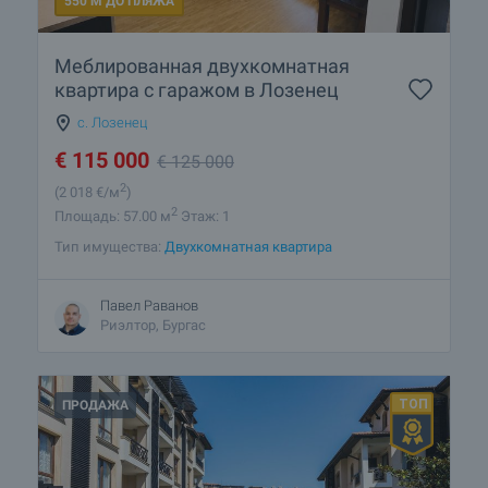
550 М ДО ПЛЯЖА
Лозенец?
Какие дома предлагаются в Лозенец?
Меблированная двухкомнатная
квартира с гаражом в Лозенец
Подробнее о Лозенец
с. Лозенец
€
115 000
€
125 000
2
(2 018
€/м
)
2
Площадь: 57.00 м
Этаж: 1
Тип имущества:
Двухкомнатная квартира
Павел Раванов
Риэлтор, Бургас
ПРОДАЖА