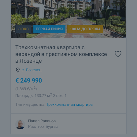
ЛЮКС
ПЕРВАЯ ЛИНИЯ
100 М ДО ПЛЯЖА
Трехкомнатная квартира с
верандой в престижном комплексе
в Лозенце
с. Лозенец
€
249 990
2
(1 869
€/м
)
2
Площадь: 133.77 м
Этаж: 1
Тип имущества:
Трехкомнатная квартира
Павел Раванов
Риэлтор, Бургас