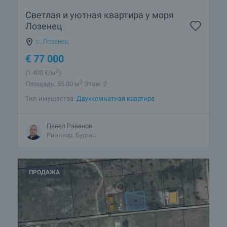
Светлая и уютная квартира у моря
Лозенец
с. Лозенец
€
77 000
2
(1 400
€/м
)
2
Площадь: 55.00 м
Этаж: 2
Тип имущества:
Двухкомнатная квартира
Павел Раванов
Риэлтор, Бургас
ПРОДАЖА