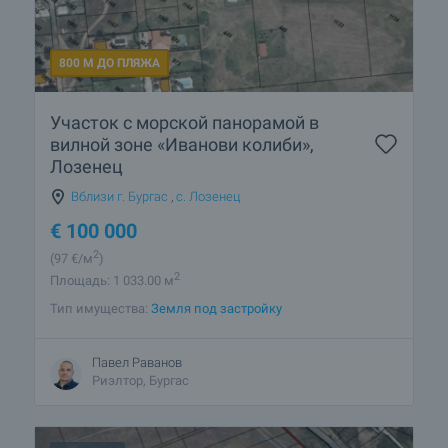
800 М ДО ПЛЯЖА
Участок с морской панорамой в
вилной зоне «Иванови колиби»,
Лозенец
Вблизи г. Бургас
,
с. Лозенец
€
100 000
2
(97
€/м
)
2
Площадь: 1 033.00 м
Тип имущества:
Земля под застройку
Павел Раванов
Риэлтор, Бургас