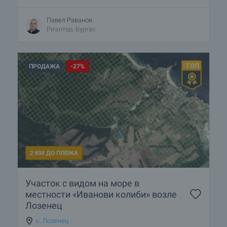
Павел Раванов
Риэлтор, Бургас
ПРОДАЖА
-27%
2 КМ ДО ПЛЯЖА
Участок с видом на море в
местности «Иванови колиби» возле
Лозенец
с. Лозенец