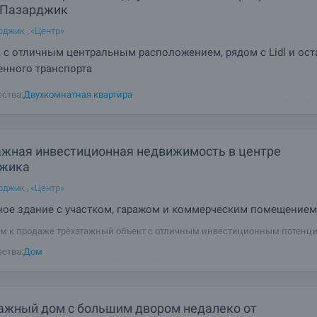
 Пазарджик
арджик
,
«Центр»
 с отличным центральным расположением, рядом с Lidl и ос
нного транспорта
 меблированная, светлая и уютная двухкомнатная квартира с отличны
ства:
Двухкомнатная квартира
ым расположением в городе Пазарджик. Общая площадь объекта соста
в.м чистая площадь + 11 кв.м общие части). Квартира расположена на 5-
нном доме 2008 года
ажная инвестиционная недвижимость в центре
жика
арджик
,
«Центр»
ное здание с участком, гаражом и коммерческим помещением
м к продаже трёхэтажный объект с отличным инвестиционным потенц
нный в самом центре города Пазарджик — в удобном районе рядом с
ства:
Дом
ой частью города, больницей, пожарной службой, учреждениями, торг
 и повседневной инфраструктурой.
ажный дом с большим двором недалеко от