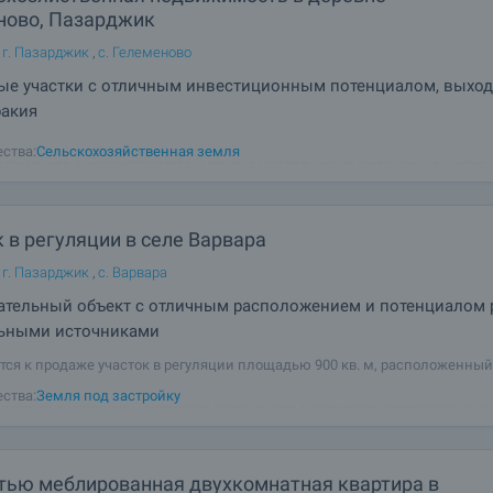
ново, Пазарджик
 г. Пазарджик
,
с. Гелеменово
ые участки с отличным инвестиционным потенциалом, выхо
ракия
ельная сельскохозяйственная недвижимость в местности "Альта гёз" н
ства:
Сельскохозяйственная земля
елеманово, муниципалитета и района Пазарджик, выходящая на шоссе - 
, магазин, ресторан. Постоянное использование - Поля, с приказом "Ми
 в регуляции в селе Варвара
 г. Пазарджик
,
с. Варвара
ательный объект с отличным расположением и потенциалом 
ьными источниками
тся к продаже участок в регуляции площадью 900 кв. м, расположенный
м месте в селе Варвара – предпочитаемом направлении, известном св
ства:
Земля под застройку
ыми источниками, спокойной атмосферой и красивой природной сред
редлагает отличные возможности для
тью меблированная двухкомнатная квартира в