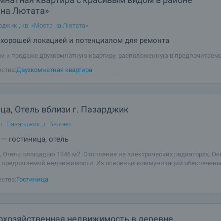
 на Лютата»
арджик
,
кв. «Моста на Лютата»
 хорошей локацией и потенциалом для ремонта
м к продаже двухкомнатную квартиру, расположенную в предпочитаем
 Лютата» в городе Пазарджик — локация, сочетающая близость к центру 
ства:
Двухкомнатная квартира
для повседневной жизни и приятный вид на окрестности. В непосредст
находятся детский
ца, Отель вблизи г. Пазарджик
 г. Пазарджик
,
г. Белово
— гостиница, отель
, Отель площадью 1346 м2. Отопление на электрических радиаторах. Ок
 предлагаемой недвижимости. Из основных коммуникаций обеспечен
ство и вода. Балконы, ванная комната с туалетом, терраса и заасфальт
ства:
Гостиница
еются в наличии среди прочих
охозяйственная недвижимость в деревне