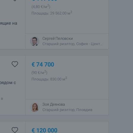
2
(4
,80
€/м
)
2
Площадь: 29 562.00 м
дящие на
Сергей Пеловски
а землях
Старший риэлтор, София - Центральный
261.70 м.,
нистерства
€
74 700
2
(90
€/м
)
2
Площадь: 830.00 м
рядом с
 в
оими
Зоя Деянова
ой.
Старший риэлтор, Пловдив
€
120 000