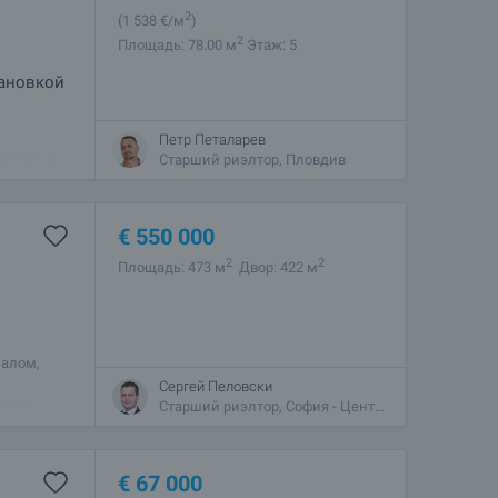
2
(1 538
€/м
)
2
Площадь: 78.00 м
Этаж: 5
тановкой
Петр Петаларев
м
Старший риэлтор, Пловдив
вляет 78
м этаже из
€
550 000
2
2
Площадь: 473 м
Двор: 422 м
иалом,
Сергей Пеловски
овыми
Старший риэлтор, София - Центральный
€
67 000