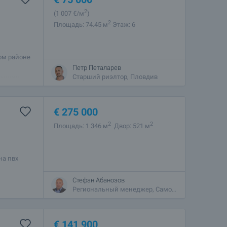
2
(1 007
€/м
)
2
Площадь: 74.45 м
Этаж: 6
ом районе
города,
Петр Петаларев
венной
Старший риэлтор, Пловдив
€
275 000
2
2
Площадь: 1 346 м
Двор: 521 м
на пвх
ы
ированная
Стефан Абанозов
Региональный менеджер, Самоков
€
141 900