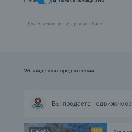
Поиск
Поиск с помощью ИИ
Загородные дома — это хит! Какие объекты есть в рай
Подробнее о Пазарджик
Дом с видом на горы рядом с Банско или Разлог
25
найденных предложений
Вы продаете недвижимост
ПРОДАЖА
Двухко