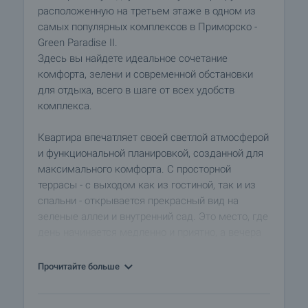
расположенную на третьем этаже в одном из
самых популярных комплексов в Приморско -
Green Paradise II.
Здесь вы найдете идеальное сочетание
комфорта, зелени и современной обстановки
для отдыха, всего в шаге от всех удобств
комплекса.
Квартира впечатляет своей светлой атмосферой
и функциональной планировкой, созданной для
максимального комфорта. С просторной
террасы - с выходом как из гостиной, так и из
спальни - открывается прекрасный вид на
зеленые аллеи и внутренний сад. Это место, где
день начинается медленно и приятно, а вечера
приносят покой и полное расслабление.
Прочитайте больше
Жилая зона просторная, образованная тремя
отдельными уголками - полностью