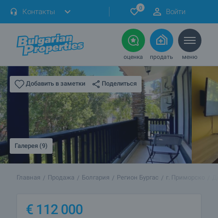
0
Контакты
Войти
оценка
продать
меню
Поделиться
Добавить в заметки
Галерея (9)
Главная
Продажа
Болгария
Регион Бургас
г. Приморско
Д
€
112 000