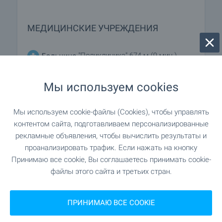
МЕДИЦИНСКИЕ УЧРЕЖДЕНИЯ
"Поликлиника" 674 м (9 мин.)
Больница
Мы используем cookies
ШОПИНГ
Мы используем cookie-файлы (Cookies), чтобы управлять
контентом сайта, подготавливаем персонализированные
"продуктовый магазин"
Продуктовый магазин
рекламные объявления, чтобы вычислить результаты и
145 м (2 мин.)
проанализировать трафик. Если нажать на кнопку
Принимаю все cookie, Вы соглашаетесь принимать cookie-
"Woods Foods" 151 м (2 мин.)
Супермаркет
файлы этого сайта и третьих стран.
370 м (5 мин.)
Супермаркет
ПРИНИМАЮ ВСЕ COOKIE
"Топаз мед" 418 м (6 мин.)
Пекарня