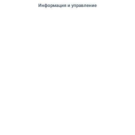
Информация и управление
"Зоомаркет" 822 м (10 мин.)
Зоо магазин
УСЛУГИ
"Fibank" 249 м (3 мин.)
Банк
"Fibank" 249 м (3 мин.)
Банк
748 м (10 мин.)
Аптека
"Приморско" 213 м (3 мин.)
Почта
669 м (9 мин.)
Почта