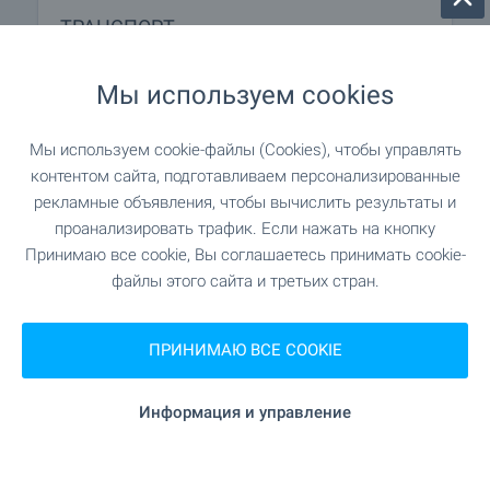
ТРАНСПОРТ
МЕДИЦИНСКИЕ УЧРЕЖДЕНИЯ
Мы используем cookies
Мы используем cookie-файлы (Cookies), чтобы управлять
283 м (4 мин.)
Больница
контентом сайта, подготавливаем персонализированные
рекламные объявления, чтобы вычислить результаты и
"Болница Слънчев Бряг" 286 м (4
Больница
проанализировать трафик. Если нажать на кнопку
мин.)
Принимаю все cookie, Вы соглашаетесь принимать cookie-
файлы этого сайта и третьих стран.
241 м (3 мин.)
Медицинский центр
ПРИНИМАЮ ВСЕ COOKIE
ШОПИНГ
Информация и управление
143 м (2 мин.)
Продуктовый магазин