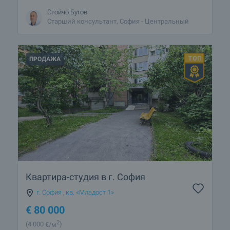
Стойчо Бугов
Старший консультант, София - Центральный
ПРОДАЖА
Квартира-студия в г. София
г. София
,
кв. «Младост 1»
€
80 000
2
(4 000
€/м
)