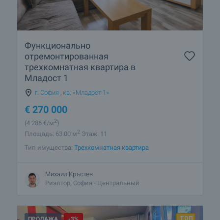
Функционально
отремонтированная
трехкомнатная квартира в
Младост 1
г. София
,
кв. «Младост 1»
€
270 000
2
(4 286
€/м
)
2
Площадь: 63.00 м
Этаж: 11
Тип имущества:
Трехкомнатная квартира
Михаил Кръстев
Риэлтор, София - Центральный
ПРОДАЖА
-3%