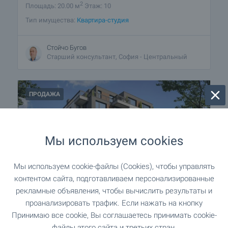
2
Площадь: 20.00 м
Этаж: 10
Тип имущества:
Квартира-студия
Стойчо Бугов
Старший консультант, София - Центральный
ПРОДАЖА
Мы используем cookies
Мы используем cookie-файлы (Cookies), чтобы управлять
контентом сайта, подготавливаем персонализированные
рекламные объявления, чтобы вычислить результаты и
проанализировать трафик. Если нажать на кнопку
Жилой дом в районе Младост 1,
Принимаю все cookie, Вы соглашаетесь принимать cookie-
София
файлы этого сайта и третьих стран.