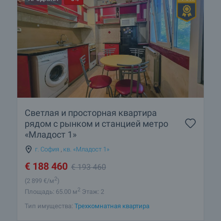
Светлая и просторная квартира
рядом с рынком и станцией метро
«Младост 1»
г. София
,
кв. «Младост 1»
€
188 460
€
193 460
2
(2 899
€/м
)
2
Площадь: 65.00 м
Этаж: 2
Тип имущества:
Трехкомнатная квартира