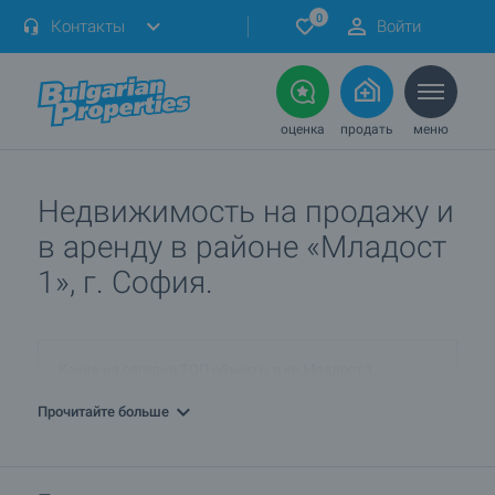
0
Контакты
Войти
оценка
продать
меню
Недвижимость на продажу и
в аренду в районе «Младост
1», г. София.
Какие на сегодня ТОП объекты в кв.Младост 1,
г.София?
Прочитайте больше
ПРОДАЮ недвижимость в кв.Младост 1, г.София. Как я
могу разместить объявление?