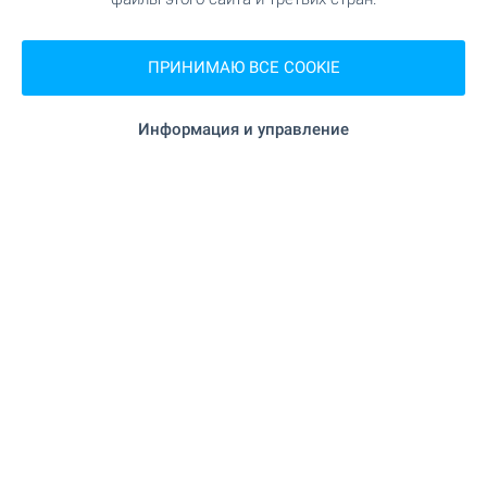
г. София
,
кв. «Младост 1»
от
€
175 000
ПРИНИМАЮ ВСЕ COOKIE
2
(3 079
- 3 266
€/м
)
2
Площадь: 55.58 - 147.95 м
Информация и управление
Тип имущества:
Апартаменты (различные типы)
Николай Попов
Риэлтор, София - Центральный
АРЕНДА