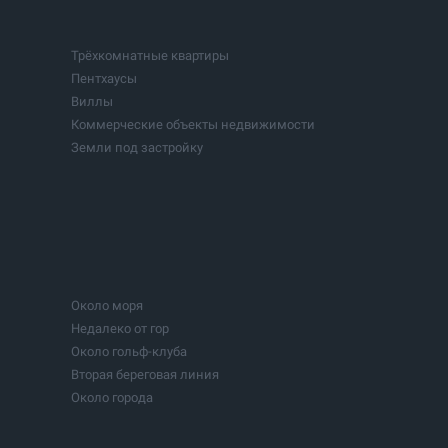
Трёхкомнатные квартиры
Пентхаусы
Виллы
Коммерческие объекты недвижимости
Земли под застройку
Участки под застройку с проектом
тия
Цеха
Гостиницы, Отели
Фитнес и спортивные центры
Бизнесы
Инвестиционные проекты
Около моря
Озера
Недалеко от гор
Здания
Около гольф-клуба
Вторая береговая линия
Около города
В городе