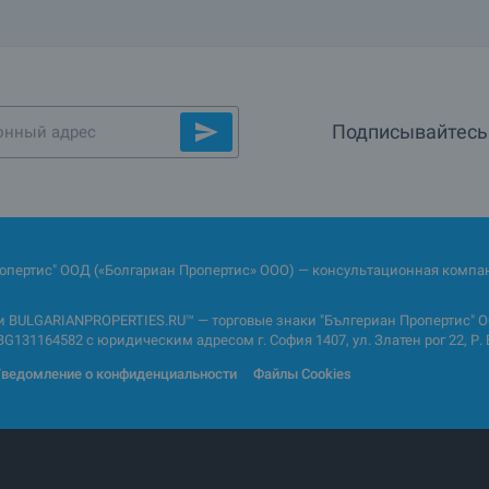
Подписывайтесь 
ропертис" ООД («Болгариан Пропертис» ООО) — консультационная компан
BULGARIANPROPERTIES.RU™ — торговые знаки "Бългериан Пропертис" ОО
31164582 с юридическим адресом г. София 1407, ул. Златен рог 22, Р. 
ведомление о конфиденциальности
Файлы Cookies