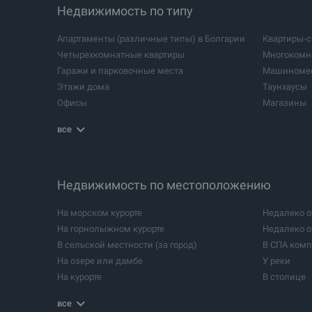
Недвижимость по типу
Апартаменты (различные типы) в Болгарии
Квартиры-с
Четырехкомнатные квартиры
Многокомн
Гаражи и парковочные места
Машиноме
Этажи дома
Таунхаусы
Офисы
Магазины
Сельскохозяйственные земли
Промышле
все
Склады
Логистичес
Промышленные стальные конструкции
Промышле
СПА и велнесс центры
Кабинеты с
Салоны красоты
Недвижимость по местоположению
Центры для
Строительный проект
Леса
На морском курорте
Недалеко о
Дачи
Кемпинги
На горнолыжном курорте
Недалеко о
Конноспортивные комплексы
Недвижимо
В сельской местности (за город)
В СПА ком
Школы
Подвалы
На озере или дамбе
У реки
На курорте
В столице
В бальнео курорте
Возле баль
все
Вблизи яхт-порта