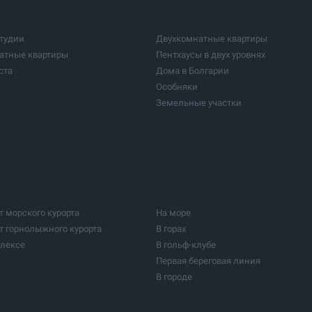
тудии
Двухкомнатные квартиры
атные квартиры
Пентхаусы в двух уровнях
ста
Дома в Болгарии
Особняки
Земельные участки
нные земли
Инвестиционные земли
кие центры
Заводы и промышленные предприя
нные здания
Рестораны и бары
томатолога
Медицинский центры
 отдыха
Фермы
Виноградные плантации
т морского курорта
На море
Сельхоз постройки
т горнолыжного курорта
В горах
сть для инвестиции
Жилья для престарелых
плексе
В гольф-клубе
Другие типы недвижимости
Первая береговая линия
В городе
неологического курорта
В столице