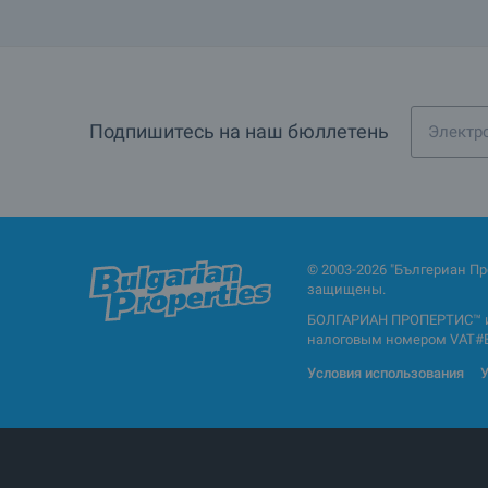
Подпишитесь на наш бюллетень
© 2003-2026 "Бългериан П
защищены.
БОЛГАРИАН ПРОПЕРТИС™ и 
налоговым номером VAT#BG1
Условия использования
У