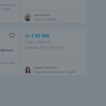
ома в р-не
 в 2023
ая комната
Анна Ицова
Риэлтор, Варна
от
€
82 000
2
(1 525
- 1 986
€/м
)
2
Площадь: 45.37 - 243.92 м
обусных
 в лесном
олнечный
Калина Иванова
одных
Старший консультант, Варна