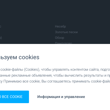
с
Несебр
Золотые пески
а)
Обзор
Пампорово
Бургас
Стара Загора
ьзуем cookies
Ахтополь
Боженци
ookie-файлы (Cookies), чтобы управлять контентом сайта, подг
Говедарци
анные рекламные объявления, чтобы вычислить результаты и п
Елена
у Принимаю все cookie, Вы соглашаетесь принимать cookie-файл
Кранево
Перник
Сапарева Баня
ВСЕ COOKIE
Информация и управление
Троян
ЛГАРИАН ПРОПЕРТИС
Поддержка Справедливой торговли
Чепеларе
во компании
Все риелторы компании