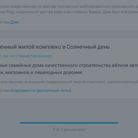
ьное предложение по аренде полностью меблированного роскошного д
ки Рид, недалеко от центра морской столицы Варны. Дом был построен
тоит из: - На первом этаже находится гостиная с кухней, кладовая, ванн
ства:
Дом
 веранда
енный жилой комплекс в Солнечный день
а
,
кв. «м-т Манастирски рид»
ные семейные дома качественного строительства вблизи авт
к, магазинов и пешеходных дорожек
ляем вашему вниманию современный жилой комплекс, расположенный
о свежим воздухом, в нескольких минутах ходьбы от пляжей курорта С
ства:
Апартаменты (различные типы)
епосредственной близости от автобусных остановок, магазинов и пешех
с легким доступом к
2 от 2 результаты