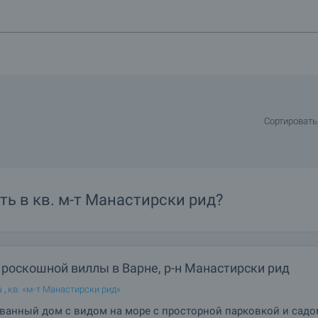
Сортировать
ть в
кв.
м-т Манастирски рид?
роскошной виллы в Варне, р-н Манастирски рид
а
,
кв. «м-т Манастирски рид»
ванный дом с видом на море с просторной парковкой и садо