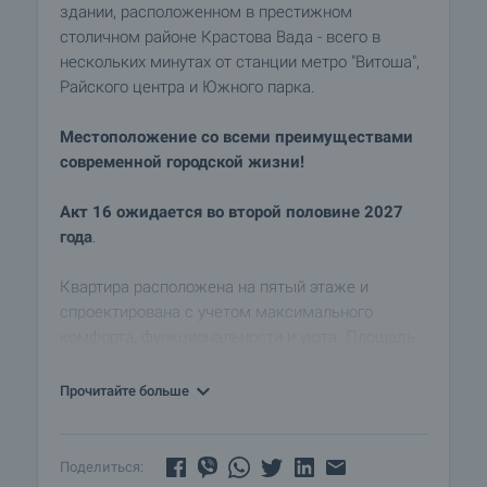
здании, расположенном в престижном
столичном районе Крастова Вада - всего в
нескольких минутах от станции метро "Витоша",
Райского центра и Южного парка.
Местоположение со всеми преимуществами
современной городской жизни!
Акт 16 ожидается во второй половине 2027
года
.
Квартира расположена на пятый этаже и
спроектирована с учетом максимального
комфорта, функциональности и уюта. Площадь
составляет 188,00 м2 (чистая площадь 158 м2
плюс места общего пользования 30,00 м2) и
Прочитайте больше
включает в себя:
- Первый уровень - прихожая, светлая гостиная с
кухонным уголком, кладовая, туалет.
Поделиться: