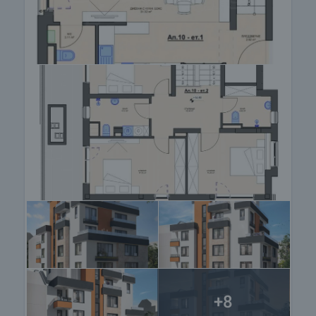
связавшись с ответственным агентом.
Резервирование недвижимости
Объект может быть зарезервирован и снят с
продажи с внесением залога, после чего
прекращаются просмотры с другими
покупателями и начинается подготовка
документов для заключения предварительного
и окончательного договора. Пожалуйста,
свяжитесь с ответственным брокером по
данному объекту недвижимости для получения
подробной информации о процедуре покупки и
порядке оплаты.
+8