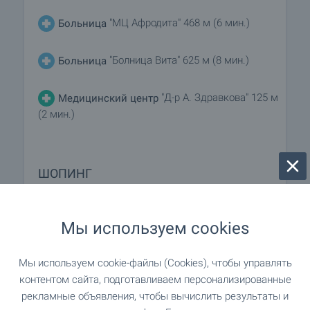
"МЦ Афродита" 468 м (6 мин.)
Больница
"Болница Вита" 625 м (8 мин.)
Больница
"Д-р А. Здравкова" 125 м
Медицинский центр
(2 мин.)
ШОПИНГ
58 м (1 мин.)
Продуктовый магазин
Мы используем cookies
"Billa" 189 м (3 мин.)
Супермаркет
Мы используем cookie-файлы (Cookies), чтобы управлять
контентом сайта, подготавливаем персонализированные
"Billa" 250 м (4 мин.)
Супермаркет
рекламные объявления, чтобы вычислить результаты и