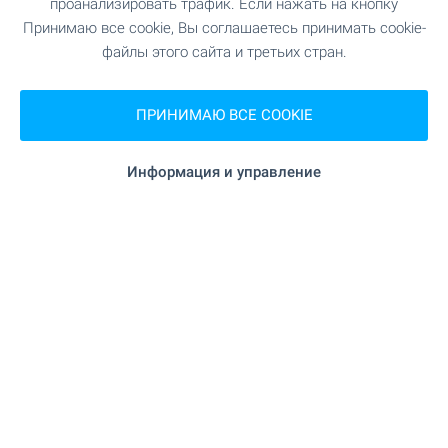
проанализировать трафик. Если нажать на кнопку
"Пазар Сребърна" 723 м (9 мин.)
Рынок
Принимаю все cookie, Вы соглашаетесь принимать cookie-
файлы этого сайта и третьих стран.
"Ma Baker" 240 м (3 мин.)
Пекарня
ПРИНИМАЮ ВСЕ COOKIE
"Д-р Стефанов" 327 м (4 мин.)
Зоо магазин
Информация и управление
"Paradise
Торгово-развлекательный центр
Center" 334 м (5 мин.)
УСЛУГИ
"Fibank" 288 м (4 мин.)
Банк
"Пощенска банка" 290 м (4 мин.)
Банк