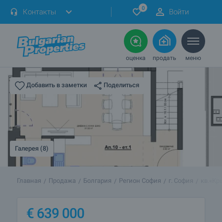
0
Контакты
Войти
оценка
продать
меню
Поделиться
Добавить в заметки
Галерея (8)
Главная
Продажа
Болгария
Регион София
г. София
кв.«Кр
€
639 000