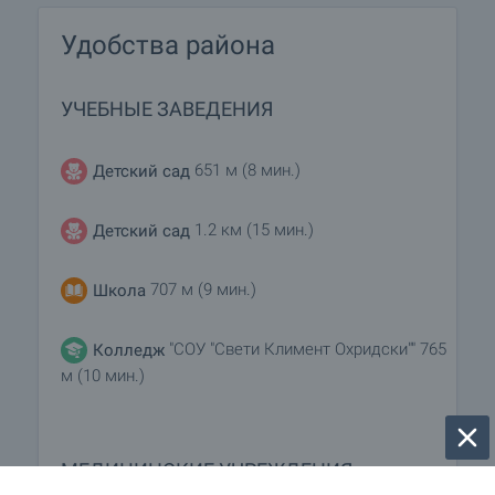
Удобства района
УЧЕБНЫЕ ЗАВЕДЕНИЯ
651 м (8 мин.)
Детский сад
1.2 км (15 мин.)
Детский сад
707 м (9 мин.)
Школа
"СОУ "Свети Климент Охридски"" 765
Колледж
м (10 мин.)
МЕДИЦИНСКИЕ УЧРЕЖДЕНИЯ