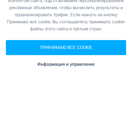
контентом сайта, подготавливаем персонализированные
19.6 км
Больница
рекламные объявления, чтобы вычислить результаты и
проанализировать трафик. Если нажать на кнопку
199 м (3 мин.)
Медицинский центр
Принимаю все cookie, Вы соглашаетесь принимать cookie-
файлы этого сайта и третьих стран.
ШОПИНГ
ПРИНИМАЮ ВСЕ COOKIE
"Рико 33" 5.6 км
Продуктовый магазин
Информация и управление
"В.И.Т" 6.2 км
Супермаркет
"Гастроном" 11.4 км
Супермаркет
15.3 км
Рынок
6.7 км
Пекарня