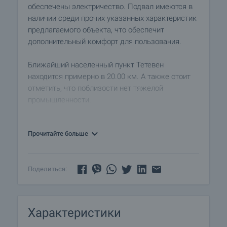
обеспечены электричество. Подвал имеются в
наличии среди прочих указанных характеристик
предлагаемого объекта, что обеспечит
дополнительный комфорт для пользования.
Ближайший населенный пункт Тетевен
находится примерно в 20.00 км. А также стоит
отметить, что поблизости нет тяжелой
промышленности.
Смотр недвижимости
Прочитайте больше
Мы готовы организовать смотр недвижимости в
удобное для вас время. Обратитесь к
ответственному менеджеру по продажам и
проинформируйте его, когда бы Вы хотели
Поделиться:
приехать на смотровой тур. Мы можем помочь
Вам забронировать авиабилет и отель, а также
помочь Вам оформить визу и необходимую
Характеристики
страховку.