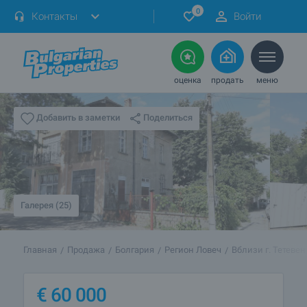
0
Контакты
Войти
оценка
продать
меню
Поделиться
Добавить в заметки
Галерея (25)
Главная
Продажа
Болгария
Регион Ловеч
Вблизи г. Тетевен
€
60 000