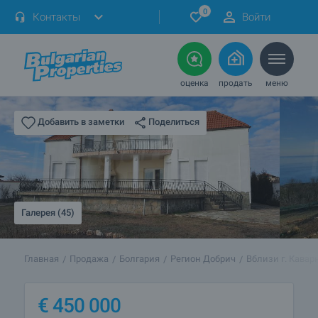
0
Контакты
Войти
оценка
продать
меню
Поделиться
Добавить в заметки
Галерея (45)
Главная
Продажа
Болгария
Регион Добрич
Вблизи г. Кавар
€
450 000