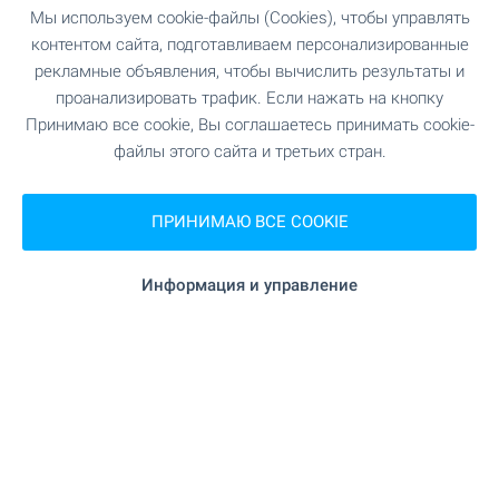
"СБЗ "Тузлата"" 3.8 км
Больница
Мы используем cookie-файлы (Cookies), чтобы управлять
контентом сайта, подготавливаем персонализированные
"МБАЛ Каварна" 6.0 км
Больница
рекламные объявления, чтобы вычислить результаты и
проанализировать трафик. Если нажать на кнопку
Принимаю все cookie, Вы соглашаетесь принимать cookie-
файлы этого сайта и третьих стран.
ШОПИНГ
2.0 км
ПРИНИМАЮ ВСЕ COOKIE
Продуктовый магазин
"ALDO" 2.7 км
Супермаркет
Информация и управление
"Lidl" 5.3 км
Супермаркет
"Пазар" 6.2 км
Рынок
"Печкин" 6.0 км
Пекарня