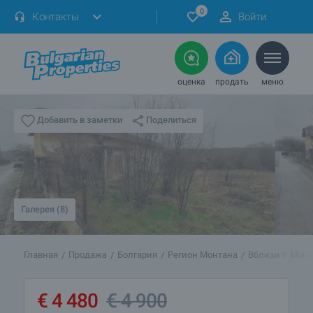
0
Контакты
Войти
оценка
продать
меню
Поделиться
Добавить в заметки
Галерея (8)
Главная
Продажа
Болгария
Регион Монтана
Вблизи г. Мон
€
4 480
€
4 900