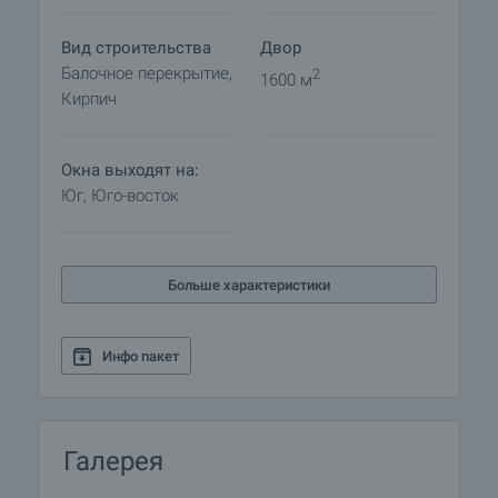
не будут, и начнется изготовление необходимых
документов по оформлению сделки.
Вид строительства
Двор
Пожалуйста, обратитесь к ответственному за
Балочное перекрытие,
2
1600 м
данный объект менеджеру по продажам для
Кирпич
получения подробной информации относительно
процедуры покупки и способов оплаты.
Окна выходят на:
Юг, Юго-восток
Больше характеристики
Инфо пакет
Галерея