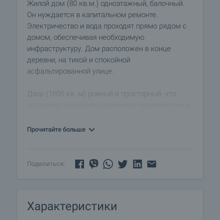
Жилой дом (80 кв.м.) одноэтажный, балочный.
Он нуждается в капитальном ремонте.
Электричество и вода проходят прямо рядом с
домом, обеспечивая необходимую
инфраструктуру. Дом расположен в конце
деревни, на тихой и спокойной
асфальтированной улице.
Двор (1600 кв. м) ровный и просторный, что
позволяет проводить различные мероприятия и
проекты по благоустройству территории.
Благодаря своему удобному расположению,
Прочитайте больше
этот дом предлагает идеальную возможность
сбежать от городской суеты и соединиться с
природой.
Поделиться:
Не упустите возможность создать уединение
своей мечты в живописном месте. Свяжитесь с
Характеристики
нами сегодня, чтобы договориться о просмотре
и обсудить эту инвестицию.