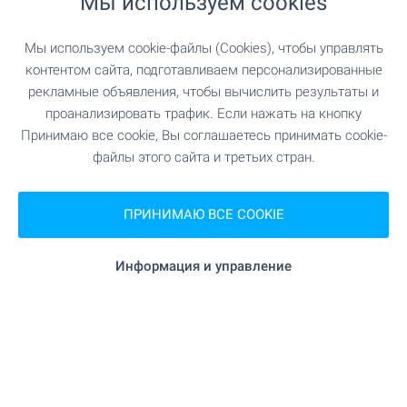
Мы используем cookies
ТРАНСПОРТ
Мы используем cookie-файлы (Cookies), чтобы управлять
УЧЕБНЫЕ ЗАВЕДЕНИЯ
контентом сайта, подготавливаем персонализированные
рекламные объявления, чтобы вычислить результаты и
"ЦДГ Патиланци" 5.7 км
Детский сад
проанализировать трафик. Если нажать на кнопку
Принимаю все cookie, Вы соглашаетесь принимать cookie-
файлы этого сайта и третьих стран.
"ОДЗ Слънчице" 6.3 км
Детский сад
"ОУ Иван Вазов" 5.2 км
Школа
ПРИНИМАЮ ВСЕ COOKIE
"СОУ Димитър Маринов" 6.2 км
Школа
Информация и управление
МЕДИЦИНСКИЕ УЧРЕЖДЕНИЯ
"Поликлиника" 5.4 км
Больница