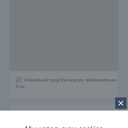
Ближайший город Вълчедръм, приблизительно
8 км.
Удобства района