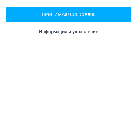
ШОПИНГ
ПРИНИМАЮ ВСЕ COOKIE
113 м (2 мин.)
Продуктовый магазин
Информация и управление
376 м (5 мин.)
Супермаркет
437 м (6 мин.)
Супермаркет
УСЛУГИ
"Централна Кооперативна Банка" 1.2 км
Банк
(15 мин.)
"Централна Кооперативна Банка" 1.2
Банкомат
км (15 мин.)