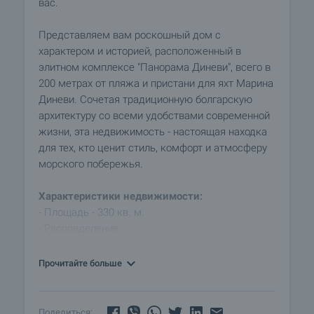
вас.
Представляем вам роскошный дом с
характером и историей, расположенный в
элитном комплексе "Панорама Диневи", всего в
200 метрах от пляжа и пристани для яхт Марина
Диневи. Сочетая традиционную болгарскую
архитектуру со всеми удобствами современной
жизни, эта недвижимость - настоящая находка
для тех, кто ценит стиль, комфорт и атмосферу
морского побережья.
Характеристики недвижимости:
- Площадь - 330 кв. м.
- Распределение:
- Первый этаж - кухня, столовая, бар, просторная
гостиная с камином, кабинет, ванная комната с
Прочитайте больше
душем, выход на большую террасу с видом на
море.
- Второй этаж - 3 спальни, 2 ванные комнаты с
Поделиться: