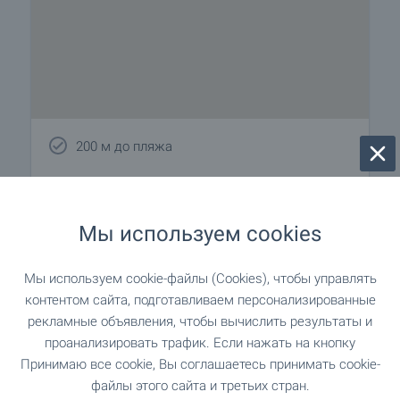
200 м до пляжа
Ближайший город НЕсебър, приблизительно 7
км.
Мы используем cookies
Мы используем cookie-файлы (Cookies), чтобы управлять
Удобства района
контентом сайта, подготавливаем персонализированные
рекламные объявления, чтобы вычислить результаты и
проанализировать трафик. Если нажать на кнопку
ТРАНСПОРТ
Принимаю все cookie, Вы соглашаетесь принимать cookie-
файлы этого сайта и третьих стран.