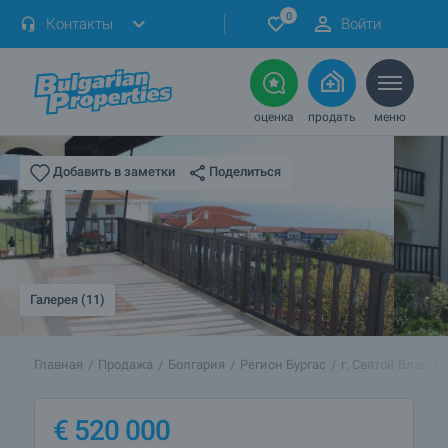
0
Контакты
Войти
оценка
продать
меню
Поделиться
Добавить в заметки
Галерея (11)
Главная
Продажа
Болгария
Регион Бургас
г. Святой Влас
€
520 000