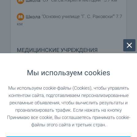
"ОУ "Св.Св.Кирил и Методий"" 5.7 км
Школа
"Основно училище "Г. С. Раковски"" 7.7
Школа
км
МЕДИЦИНСКИЕ УЧРЕЖДЕНИЯ
"Здравна служба" 5.8 км
Больница
Мы используем cookies
"Ветеринарна лечебница" 6.4 км
Больница
Мы используем cookie-файлы (Cookies), чтобы управлять
контентом сайта, подготавливаем персонализированные
"Здравна служба" 13.2 км
Медицинский центр
рекламные объявления, чтобы вычислить результаты и
проанализировать трафик. Если нажать на кнопку
Принимаю все cookie, Вы соглашаетесь принимать cookie-
файлы этого сайта и третьих стран.
ШОПИНГ