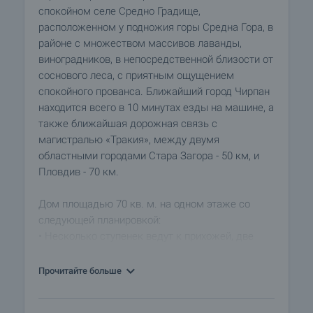
спокойном селе Средно Градище,
расположенном у подножия горы Средна Гора, в
районе с множеством массивов лаванды,
виноградников, в непосредственной близости от
соснового леса, с приятным ощущением
спокойного прованса. Ближайший город Чирпан
находится всего в 10 минутах езды на машине, а
также ближайшая дорожная связь с
магистралью «Тракия», между двумя
областными городами Стара Загора - 50 км, и
Пловдив - 70 км.
Дом площадью 70 кв. м. на одном этаже со
следующeй планировкой:
• Несколько ступенек ведут к прихожей, две
комнаты с переходом из одной в две, также
переходные служебные помещения, которые
Прочитайте больше
подходят для преобразования в кухню и
санузел. Имеется подвал площадью около 15