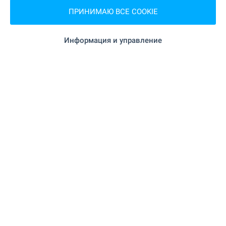
"Универсален магазин"
Продуктовый магазин
ПРИНИМАЮ ВСЕ COOKIE
5.7 км
Информация и управление
"Универсален магазин" 8.2 км
Супермаркет
"Смесен магазин" 11.7 км
Супермаркет
"Зеленчукова борса Плодовитово" 16.5
Рынок
км
"Фурна" 8.5 км
Пекарня
18.4 км
Торгово-развлекательный центр
УСЛУГИ