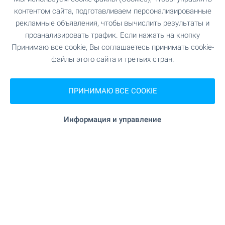
334 м (5 мин.)
Школа
контентом сайта, подготавливаем персонализированные
рекламные объявления, чтобы вычислить результаты и
"НУ "Христо Ботев"" 12.2 км
Школа
проанализировать трафик. Если нажать на кнопку
Принимаю все cookie, Вы соглашаетесь принимать cookie-
файлы этого сайта и третьих стран.
МЕДИЦИНСКИЕ УЧРЕЖДЕНИЯ
ПРИНИМАЮ ВСЕ COOKIE
"МБАЛ Левски" 12.5 км
Больница
Информация и управление
"Медицински център" 12.5
Медицинский центр
км
ШОПИНГ
"Кооп" 390 м (5 мин.)
Продуктовый магазин