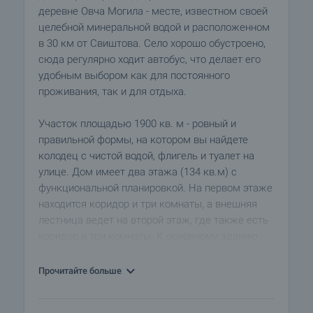
деревне Овча Могила - месте, известном своей
целебной минеральной водой и расположенном
в 30 км от Свиштова. Село хорошо обустроено,
сюда регулярно ходит автобус, что делает его
удобным выбором как для постоянного
проживания, так и для отдыха.
Участок площадью 1900 кв. м - ровный и
правильной формы, на котором вы найдете
колодец с чистой водой, флигель и туалет на
улице. Дом имеет два этажа (134 кв.м) с
функциональной планировкой. На первом этаже
находится коридор и три комнаты, а внешняя
лестница ведет на второй этаж, где также есть
коридор и три комнаты. К основному зданию
пристроена пристройка с ванной комнатой и
небольшой кухней. Крыша была
Прочитайте больше
отремонтирована, что является серьезным
преимуществом для будущих владельцев.