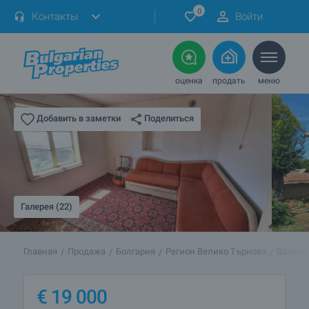
0
Контакты
Войти
оценка
продать
меню
Поделиться
Добавить в заметки
Галерея (22)
Главная
Продажа
Болгария
Регион Велико Търново
Вблизи 
€
19 000