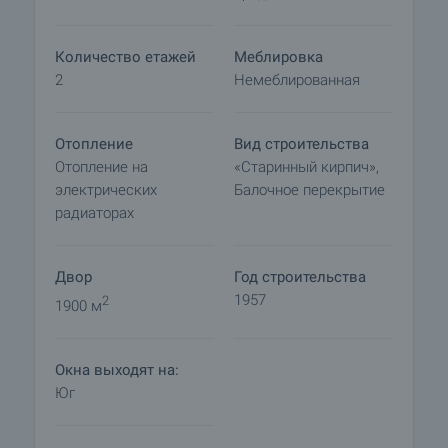
Резервирование недвижимости
Объект может быть зарезервирован и снят с
Количество етажей
Меблировка
продажи с внесением залога, после чего
2
Немеблированная
прекращаются просмотры с другими
покупателями и начинается подготовка
документов для заключения предварительного
Отопление
Вид строительства
и окончательного договора. Пожалуйста,
Отопление на
«Старинный кирпич»,
свяжитесь с ответственным брокером по
электрических
Балочное перекрытие
данному объекту недвижимости для получения
радиаторах
подробной информации о процедуре покупки и
порядке оплаты.
Двор
Год строительства
1957
2
1900 м
Окна выходят на:
Юг