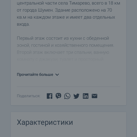
центральной части села Тимарево, всего в 18 км
от города Шумен. Здание расположено на 70
кв.м на каждом этаже и имеет два отдельных
входа.
Первый этаж состоит из кухни с обеденной
зоной, гостиной и хозяйственного помещения.
Второй этаж включает три спальни, ванную
комнату с джакузи, туалет и просторный
коридор, который ведет ко всем комнатам.
Прочитайте больше
Дом был полностью отремонтирован в 2022 году
с использованием высококачественных
материалов. Внутренняя и внешняя изоляция,
Поделиться:
крыша была полностью отремонтирована и
находится в отличном состоянии. Имущество
также включает хозяйственные постройки,
Характеристики
мастерскую и гараж.
Двор ухожен, зеленый, с красивым садом. В