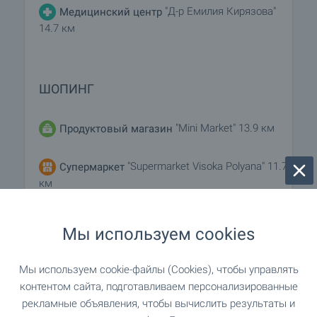
"Д-р Емилия Кирязова"
Медицинский центр
14.7 км
ШОПИНГ
"Mini Market" 13.9 км
Продуктовый магазин
"Supermarket Visoka Polyana" 11.7
Супермаркет
км
"EDEA" 13.9 км
Супермаркет
Мы используем cookies
7.2 км
Рынок
Мы используем cookie-файлы (Cookies), чтобы управлять
контентом сайта, подготавливаем персонализированные
"Руше" 14.4 км
Пекарня
рекламные объявления, чтобы вычислить результаты и