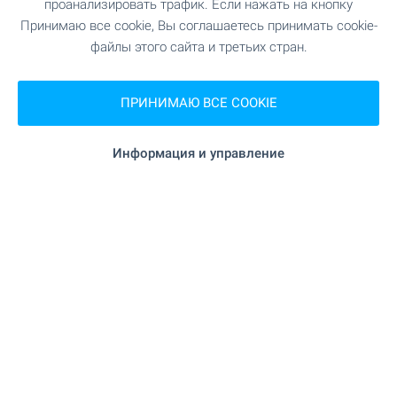
проанализировать трафик. Если нажать на кнопку
"Зоомагазин и фуражи" 14.4 км
Зоо магазин
Принимаю все cookie, Вы соглашаетесь принимать cookie-
файлы этого сайта и третьих стран.
"City Center"
Торгово-развлекательный центр
15.7 км
ПРИНИМАЮ ВСЕ COOKIE
Информация и управление
УСЛУГИ
14.9 км
Банк
14.9 км
Банк
"Аптека Аспида 1" 14.1 км
Аптека
"Speedy" 14.8 км
Почта