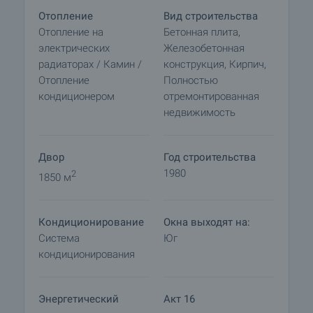
данному объекту недвижимости для получения
Отопление
Вид строительства
подробной информации о процедуре покупки и
Отопление на
Бетонная плита,
порядке оплаты.
электрических
Железобетонная
радиаторах / Камин /
конструкция, Кирпич,
Отопление
Полностью
кондиционером
отремонтированная
недвижимость
Двор
Год строительства
1980
2
1850 м
Кондиционирование
Окна выходят на:
Система
Юг
кондиционирования
Энергетический
Акт 16