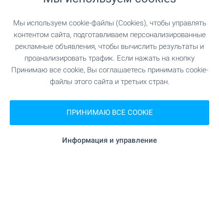
"Младост" 1.5 км
Супермаркет
Мы используем cookie-файлы (Cookies), чтобы управлять
2.0 км
Рынок
контентом сайта, подготавливаем персонализированные
рекламные объявления, чтобы вычислить результаты и
1.9 км
Пекарня
проанализировать трафик. Если нажать на кнопку
Принимаю все cookie, Вы соглашаетесь принимать cookie-
"Феникс" 3.5 км
Зоо магазин
файлы этого сайта и третьих стран.
"Жанет" 2.2
Торгово-развлекательный центр
ПРИНИМАЮ ВСЕ COOKIE
км
Информация и управление
УСЛУГИ
"ОББ" 2.2 км
Банк
"ОББ" 2.4 км
Банк