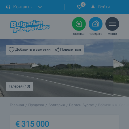
0
Контакты
Войти
оценка
продать
меню
Поделиться
Добавить в заметки
Галерея (13)
Главная
Продажа
Болгария
Регион Бургас
Вблизи к.к. Солн
€
315 000