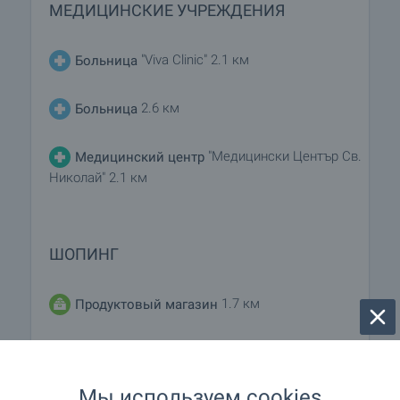
МЕДИЦИНСКИЕ УЧРЕЖДЕНИЯ
"Viva Clinic" 2.1 км
Больница
2.6 км
Больница
"Медицински Център Св.
Медицинский центр
Николай" 2.1 км
ШОПИНГ
1.7 км
Продуктовый магазин
1.5 км
Супермаркет
Мы используем cookies