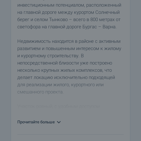
инвестиционным потенциалом, расположенный
на главной дороге между курортом Солнечный
берег и селом Тынково – всего в 800 метрах от
светофора на главной дороге Бургас – Варна.
Недвижимость находится в районе с активным
развитием и повышенным интересом к жилому
и курортному строительству. В
непосредственной близости уже построено
несколько крупных жилых комплексов, что
делает локацию исключительно подходящей
для реализации жилого, курортного или
смешанного проекта.
Участок ровный, с удобным доступом
непосредственно с главной дороги и отличной
видимостью. Предлагаются два соседних
Прочитайте больше
участка, что предоставляет дополнительную
гибкость и возможность для более масштабной