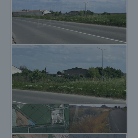
продажи с внесением залога, после чего
прекращаются просмотры с другими
покупателями и начинается подготовка
документов для заключения предварительного
и окончательного договора. Пожалуйста,
свяжитесь с ответственным брокером по
данному объекту недвижимости для получения
подробной информации о процедуре покупки и
порядке оплаты.