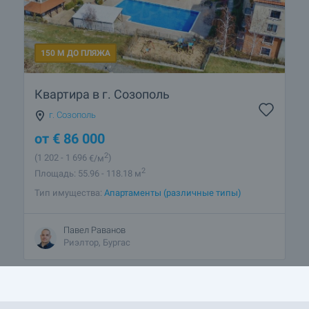
150 М ДО ПЛЯЖА
Квартира в г. Созополь
г. Созополь
от
€
86 000
2
(1 202
- 1 696
€/м
)
2
Площадь: 55.96 - 118.18 м
Тип имущества:
Апартаменты (различные типы)
Павел Раванов
Риэлтор, Бургас