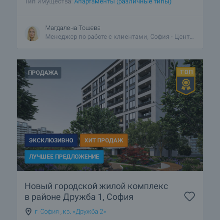
Тип имущества:
Апартаменты (различные типы)
Магдалена Тошева
Менеджер по работе с клиентами, София - Центральный
ПРОДАЖА
ЭКСКЛЮЗИВНО
ХИТ ПРОДАЖ
ЛУЧШЕЕ ПРЕДЛОЖЕНИЕ
Новый городской жилой комплекс
в районе Дружба 1, София
г. София
,
кв. «Дружба 2»