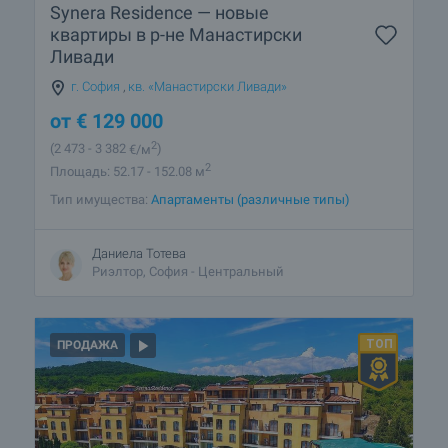
Synera Residence — новые
квартиры в р-не Манастирски
Ливади
г. София
,
кв. «Манастирски Ливади»
от
€
129 000
2
(2 473
- 3 382
€/м
)
2
Площадь: 52.17 - 152.08 м
Тип имущества:
Апартаменты (различные типы)
Даниела Тотева
Риэлтор, София - Центральный
ПРОДАЖА