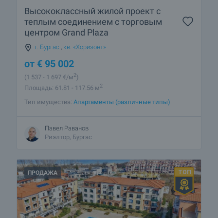
Высококлассный жилой проект с
теплым соединением с торговым
центром Grand Plaza
г. Бургас
,
кв. «Хоризонт»
от
€
95 002
2
(1 537
- 1 697
€/м
)
2
Площадь: 61.81 - 117.56 м
Тип имущества:
Апартаменты (различные типы)
Павел Раванов
Риэлтор, Бургас
ПРОДАЖА