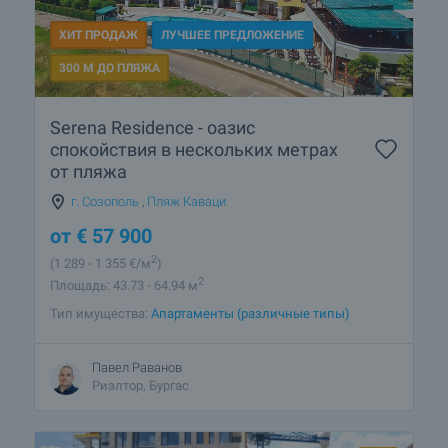
ХИТ ПРОДАЖ
ЛУЧШЕЕ ПРЕДЛОЖЕНИЕ
300 М ДО ПЛЯЖА
Serena Residence - оазис
спокойствия в нескольких метрах
от пляжа
г. Созополь
,
Пляж Каваци
от
€
57 900
2
(1 289
- 1 355
€/м
)
2
Площадь: 43.73 - 64.94 м
Тип имущества:
Апартаменты (различные типы)
Павел Раванов
Риэлтор, Бургас