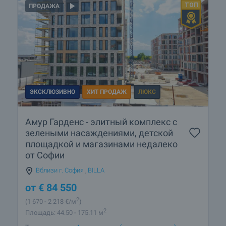
ПРОДАЖА
ЭКСКЛЮЗИВНО
ХИТ ПРОДАЖ
ЛЮКС
Амур Гарденс - элитный комплекс с
зелеными насаждениями, детской
площадкой и магазинами недалеко
от Софии
Вблизи г. София
,
BILLA
от
€
84 550
2
(1 670
- 2 218
€/м
)
2
Площадь: 44.50 - 175.11 м