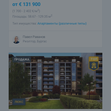
от
€
131 900
2
(1 700
- 2 402
€/м
)
2
Площадь: 58.67 - 129.35 м
Тип имущества:
Апартаменты (различные типы)
Павел Раванов
Риэлтор, Бургас
ПРОДАЖА
ЛЮКС