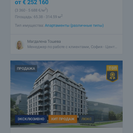
от
€
252 160
2
(3 360
- 5 688
€/м
)
2
Площадь: 65.38 - 314.59 м
Тип имущества:
Апартаменты (различные типы)
Магдалена Тошева
Менеджер по работе с клиентами, София - Центральный
ПРОДАЖА
ЭКСКЛЮЗИВНО
ХИТ ПРОДАЖ
ЛЮКС