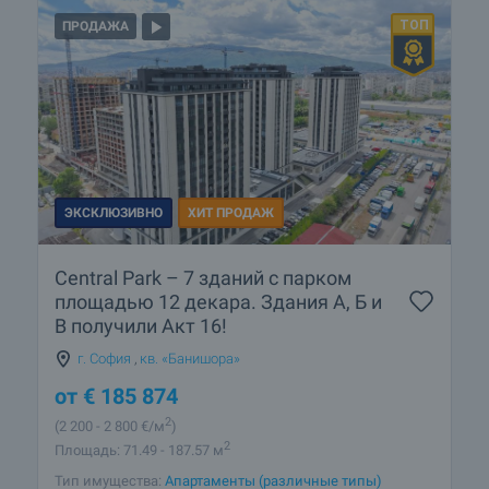
ПРОДАЖА
ЭКСКЛЮЗИВНО
ХИТ ПРОДАЖ
Central Park – 7 зданий с парком
площадью 12 декара. Здания А, Б и
В получили Акт 16!
г. София
,
кв. «Банишора»
от
€
185 874
2
(2 200
- 2 800
€/м
)
2
Площадь: 71.49 - 187.57 м
Тип имущества:
Апартаменты (различные типы)