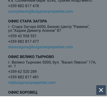
к.к. Солнечный берег 8240, Тракия Апартментс
+359 882 817 478
sunnybeach@bulgarianproperties.com
ОФИС СТАРА ЗАГОРА
г. Стара Загора 6000, Бизнес Центр "Рамини",
ул."Хаджи Димитр Асенов" 87
+359 42 958 551
+359 882 817 477
starazagora@bulgarianproperties.com
ОФИС ВЕЛИКО ТЫРНОВО
г. Велико Тырново 5000, бул. "Васил Левски" 17А,
эт. 1
+359 62 520 289
+359 882 817 481
vt@bulgarianproperties.com
ОФИС БОРОВЕЦ
г. Самоков 2000, бул. Искыр 121
+359 882 817 460