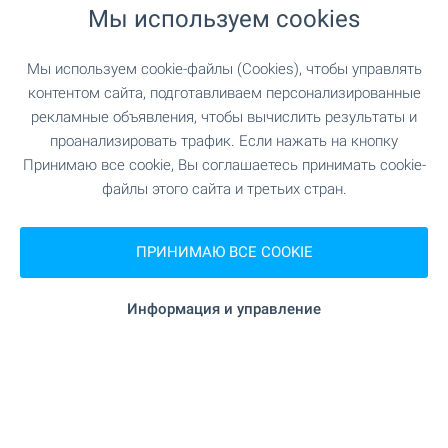
borovets@bulgarianproperties.com
Мы используем cookies
ОФИС БАНСКО
Мы используем cookie-файлы (Cookies), чтобы управлять
г. Банско 2770, ул. Никола Вапцаров 7
+359 882 817 461
контентом сайта, подготавливаем персонализированные
bansko@bulgarianproperties.com
рекламные объявления, чтобы вычислить результаты и
проанализировать трафик. Если нажать на кнопку
ОФИС ДУПНИЦА
Принимаю все cookie, Вы соглашаетесь принимать cookie-
г. Дупница, ул. Княз Борис I, №1, эт. 1
файлы этого сайта и третьих стран.
+359 882 817 449
dupnitsa@bulgarianproperties.com
ПРИНИМАЮ ВСЕ COOKIE
ОФИС ШУМЕН
г. Шумен 9700, пл. "Освобождение" 12, эт. 3, офис
5
Информация и управление
+359 882 817 445
shumen@bulgarianproperties.com
ОФИС ПАМПОРОВО
г. Смолян 4700, ул. Бузлуджа 11, офис 7
+359 882 817 483