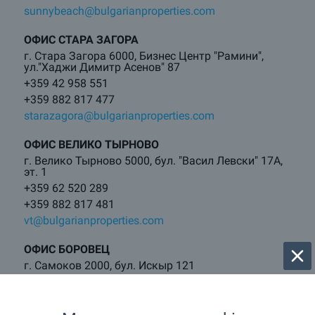
sunnybeach@bulgarianproperties.com
ОФИС СТАРА ЗАГОРА
г. Стара Загора 6000, Бизнес Центр "Рамини",
ул."Хаджи Димитр Асенов" 87
+359 42 958 551
+359 882 817 477
starazagora@bulgarianproperties.com
ОФИС ВЕЛИКО ТЫРНОВО
г. Велико Тырново 5000, бул. "Васил Левски" 17А,
эт. 1
+359 62 520 289
+359 882 817 481
vt@bulgarianproperties.com
ОФИС БОРОВЕЦ
г. Самоков 2000, бул. Искыр 121
+359 882 817 460
borovets@bulgarianproperties.com