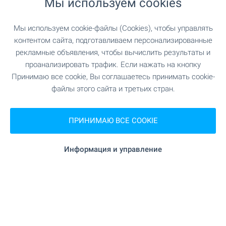
Мы используем cookies
ОФИС БАНСКО
г. Банско 2770, ул. Никола Вапцаров 7
Мы используем cookie-файлы (Cookies), чтобы управлять
+359 882 817 461
контентом сайта, подготавливаем персонализированные
bansko@bulgarianproperties.com
рекламные объявления, чтобы вычислить результаты и
ОФИС ДУПНИЦА
проанализировать трафик. Если нажать на кнопку
г. Дупница, ул. Княз Борис I, №1, эт. 1
Принимаю все cookie, Вы соглашаетесь принимать cookie-
+359 882 817 449
файлы этого сайта и третьих стран.
dupnitsa@bulgarianproperties.com
ОФИС ШУМЕН
ПРИНИМАЮ ВСЕ COOKIE
г. Шумен 9700, пл. "Освобождение" 12, эт. 3, офис
5
Информация и управление
+359 882 817 445
shumen@bulgarianproperties.com
ОФИС ПАМПОРОВО
г. Смолян 4700, ул. Бузлуджа 11, офис 7
+359 882 817 483
pamporovo@bulgarianproperties.com