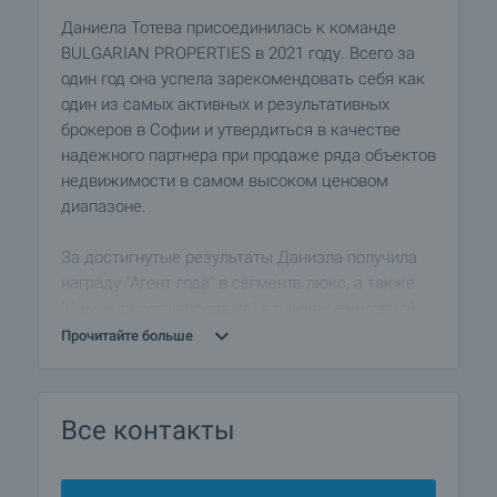
Даниела Тотева присоединилась к команде
BULGARIAN PROPERTIES в 2021 году. Всего за
один год она успела зарекомендовать себя как
один из самых активных и результативных
брокеров в Софии и утвердиться в качестве
надежного партнера при продаже ряда объектов
недвижимости в самом высоком ценовом
диапазоне.
За достигнутые результаты Даниэла получила
награду "Агент года" в сегменте люкс, а также
"Самая дорогая продажа" в рамках ежегодной
премии BULGARIAN PROPERTIES за 2022 год.
Прочитайте больше
Все контакты