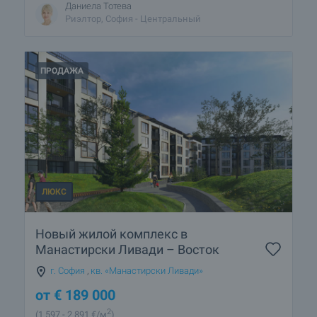
Даниела Тотева
Риэлтор, София - Центральный
ПРОДАЖА
ЛЮКС
Новый жилой комплекс в
Манастирски Ливади – Восток
г. София
,
кв. «Манастирски Ливади»
от
€
189 000
2
(1 597
- 2 891
€/м
)