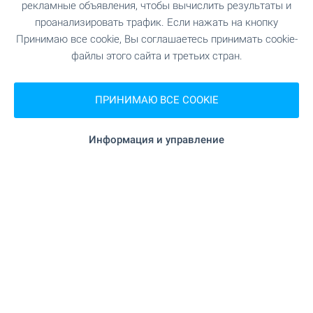
рекламные объявления, чтобы вычислить результаты и
ЛЮКС
проанализировать трафик. Если нажать на кнопку
Принимаю все cookie, Вы соглашаетесь принимать cookie-
файлы этого сайта и третьих стран.
Новое современное здание,
сочетающее престиж и
спокойствие в кв. Манастирски
ПРИНИМАЮ ВСЕ COOKIE
ливади
г. София
,
кв. «Манастирски Ливади»
Информация и управление
от
€
299 000
2
(1 965
- 2 959
€/м
)
2
Площадь: 118.49 - 218.84 м
Тип имущества:
Апартаменты (различные типы)
Даниела Тотева
Риэлтор, София - Центральный
АРЕНДА