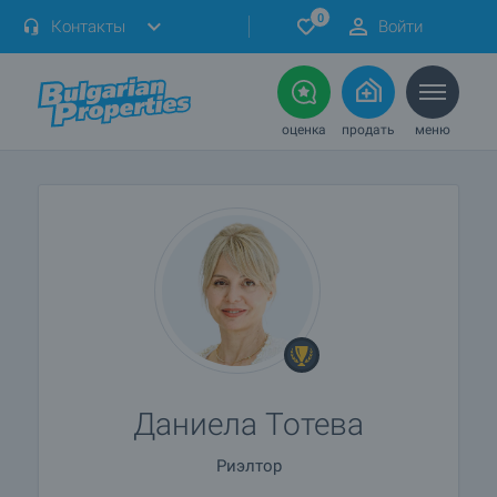
0
Контакты
Войти
оценка
продать
меню
Даниела Тотева
Риэлтор