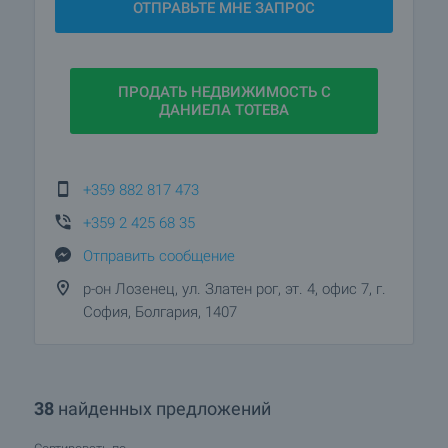
ОТПРАВЬТЕ МНЕ ЗАПРОС
ПРОДАТЬ НЕДВИЖИМОСТЬ С
ДАНИЕЛА ТОТЕВА
+359 882 817 473
В 2023 году. Даниэле удалось продолжить свое
+359 2 425 68 35
развитие, увеличить продажи и получить
награды "Агент года" и "Самая дорогая продажа
Отправить сообщение
дома" на ежегодной премии BULGARIAN
р-он Лозенец, ул. Златен рог, эт. 4, офис 7, г.
PROPERTIES.
София, Болгария, 1407
38
найденных предложений