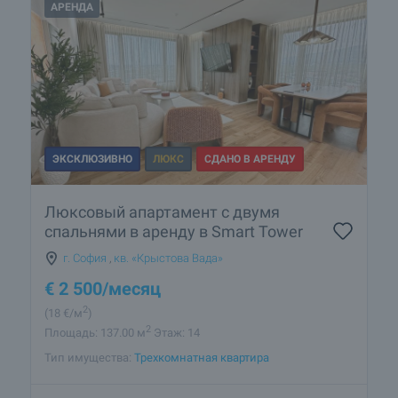
АРЕНДА
ЭКСКЛЮЗИВНО
ЛЮКС
СДАНО В АРЕНДУ
Люксовый апартамент с двумя
спальнями в аренду в Smart Tower
г. София
,
кв. «Крыстова Вада»
€
2 500
/месяц
2
(18
€/м
)
2
Площадь: 137.00 м
Этаж: 14
Тип имущества:
Трехкомнатная квартира