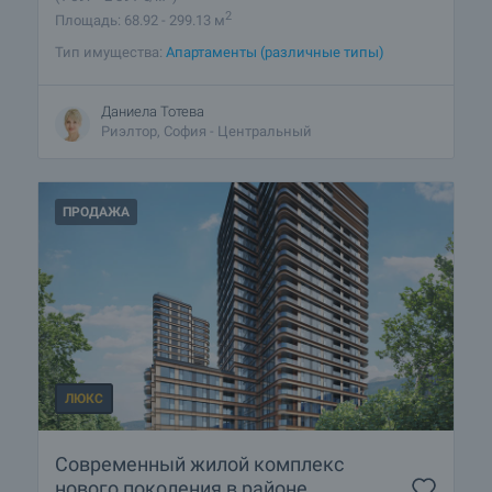
2
Площадь: 68.92 - 299.13 м
Тип имущества:
Апартаменты (различные типы)
Даниела Тотева
Риэлтор, София - Центральный
ПРОДАЖА
ЛЮКС
Современный жилой комплекс
нового поколения в районе