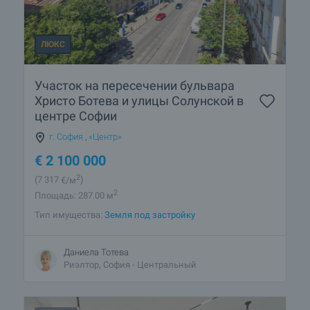
ЛЮКС
Участок на пересечении бульвара
Христо Ботева и улицы Солунской в
​​центре Софии
г. София
,
«Центр»
€
2 100 000
2
(7 317
€/м
)
2
Площадь: 287.00 м
Тип имущества:
Земля под застройку
Даниела Тотева
Риэлтор, София - Центральный