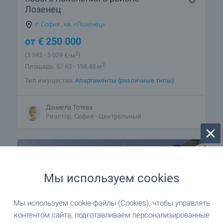
Лозенец
г. София
,
кв. «Лозенец»
от
€
250 000
2
(3 592
- 5 029
€/м
)
2
Площадь: 57.63 - 196.48 м
Тип имущества:
Апартаменты (различные типы)
Даниела Тотева
Риэлтор, София - Центральный
ПРОДАЖА
Мы используем cookies
Мы используем cookie-файлы (Cookies), чтобы управлять
контентом сайта, подготавливаем персонализированные