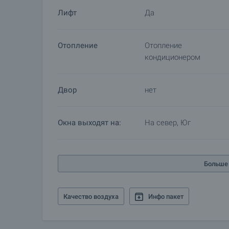
просмотры с другими покупателями и начинает
Лифт
Да
предварительного и окончательного договора. 
данному объекту недвижимости для получения 
оплаты.
Отопление
Отопление
кондиционером
Двор
нет
Окна выходят на:
На север, Юг
Больше 
Качество воздуха
Инфо пакет