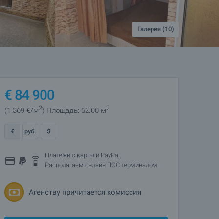
Галерея (10)
€
84 900
2
2
(1 369
€/м
)
Площадь: 62.00 м
€
руб.
$
Платежи с карты и PayPal.
Располагаем онлайн ПОС терминалом
Агенству причитается комиссия