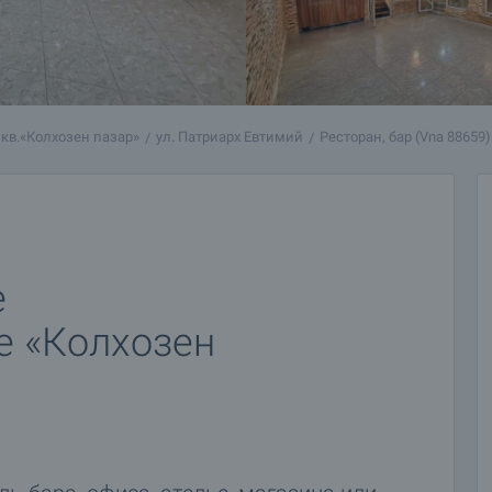
кв.«Колхозен пазар»
ул. Патриарх Евтимий
Ресторан, бар (Vna 88659)
е
е «Колхозен