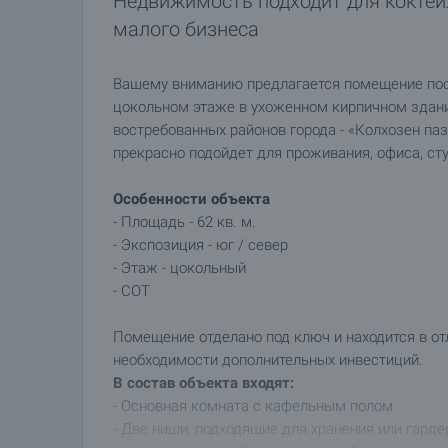
Недвижимость подходит для коктейл
малого бизнеса
Вашему вниманию предлагается помещение пос
цокольном этаже в ухоженном кирпичном здании
востребованных районов города - «Колхозен паз
прекрасно подойдет для проживания, офиса, сту
Особенности объекта
- Площадь - 62 кв. м.
- Экспозиция - юг / север
- Этаж - цокольный
- СОТ
Помещение отделано под ключ и находится в от
необходимости дополнительных инвестиций.
В состав объекта входят:
- Основная комната с кафельным полом
- Две ниши, подходящие для хранения или гарде