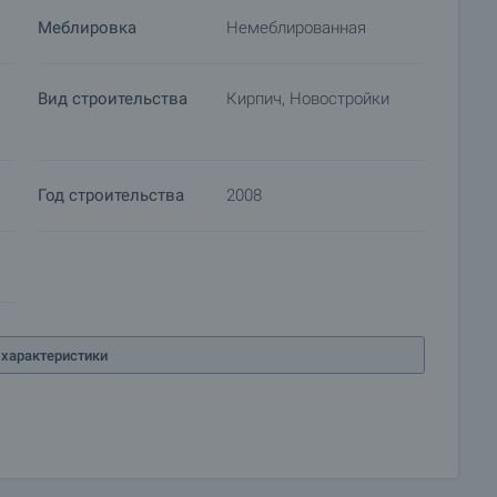
ся подготовка документов для заключения
Меблировка
Немеблированная
Пожалуйста, свяжитесь с ответственным брокером по
подробной информации о процедуре покупки и порядке
Вид строительства
Кирпич, Новостройки
Год строительства
2008
характеристики