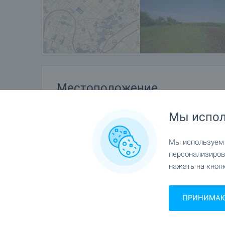
Местоположение
с. Храбырско
Мы испол
Мы используем c
персонализиров
нажать на кнопк
ПРИНИМАЮ 