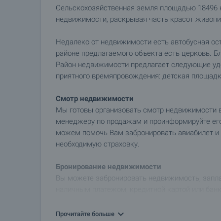
Сельскохозяйственная земля площадью 18496 к
недвижимости, раскрывая часть красот живопи
Недалеко от недвижимости есть автобусная ост
районе предлагаемого объекта есть церковь. Б
Район недвижимости предлагает следующие уд
приятного времяпровождения: детская площадк
Смотр недвижимости
Мы готовы организовать смотр недвижимости в 
менеджеру по продажам и проинформируйте его,
можем помочь Вам забронировать авиабилет и 
необходимую страховку.
Бронирование недвижимости
Вы можете забронировать недвижимость, запла
наличным платежом, кредитной картой или бан
После получения задатка недвижимость бронир
покупателями производиться не будут, и начне
Прочитайте больше