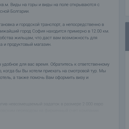
в.м. Виды на горы и виды на поле открываются с
сной Болгарии.
ановка и городской транспорт, а непосредственно в
лижайший город София находится примерно в 12.00 км.
обства жильцам, что даст вам возможность для
а и продуктовый магазин.
удобное для вас время. Обратитесь к ответственному
 когда бы Вы хотели приехать на смотровой тур. Мы
отель, а также помочь Вам оформить визу и
тив невозмещаемый задаток в размере 2 000 евро
ковским переводом на фирменный счет компании.
уется, осмотры с другими потенциальными
тся изготовление необходимых документов по