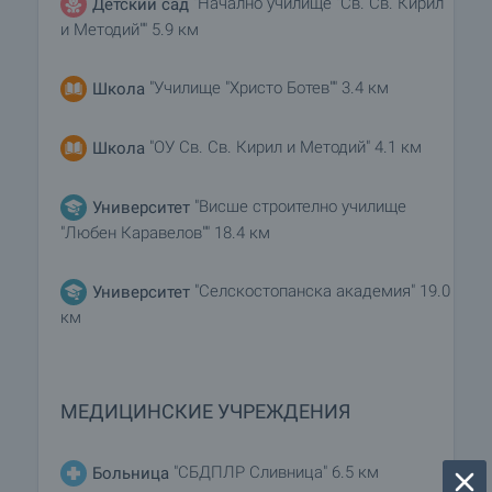
"Начално училище "Св. Св. Кирил
Детский сад
и Методий"" 5.9 км
"Училище "Христо Ботев"" 3.4 км
Школа
"ОУ Св. Св. Кирил и Методий" 4.1 км
Школа
"Висше строително училище
Университет
"Любен Каравелов"" 18.4 км
"Селскостопанска академия" 19.0
Университет
км
МЕДИЦИНСКИЕ УЧРЕЖДЕНИЯ
"СБДПЛР Сливница" 6.5 км
Больница