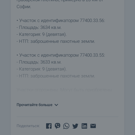
Софии.
• Участок с идентификатором 77400.33.56:
- Площадь: 3634 кв.м.
- Категория: 9 (девятая).
- НТП: заброшенные пахотные земли.
• Участок с идентификатором 77400.33.55:
- Площадь: 3633 кв.м.
- Категория: 9 (девятая).
- НТП: заброшенные пахотные земли.
Участки огорожены. Могут быть приобретены
вместе или по отдельности. Цена - 14 EUR/27.38
BGN/кв.м.
Прочитайте больше
Село Грабарско расположено в северо-
восточных предгорьях Вискьярских гор, в 13 км
Поделиться:
от муниципального центра Божуриште, в 5 км от