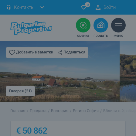
0
Контакты
Войти
оценка
продать
меню
Поделиться
Добавить в заметки
Галерея (21)
Главная
Продажа
Болгария
Регион София
Вблизи с. Храбы
€
50 862