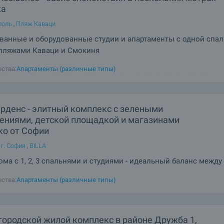
жа
поль
,
Пляж Каваци
ванные и оборудованные студии и апартаменты с одной спа
 пляжами Каваци и Смокиня
гаем Вам апартаменты в действующем комплексе, расположенном всег
ства:
Апартаменты (различные типы)
 одних из лучших пляжей - Каваци и Смокиня! Спокойствие в сочетании 
дыхом, всего в 3 км от Созополя. Serena Residence очарует Вас своей
мой атмосферой и прекрасным
арденс - элитный комплекс с зелеными
ениями, детской площадкой и магазинами
ко от Софии
 г. София
,
BILLA
ма с 1, 2, 3 спальнями и студиями - идеальный баланс между
ой динамикой и спокойствием небольшого поселка
ства:
Апартаменты (различные типы)
городской жилой комплекс в районе Дружба 1,