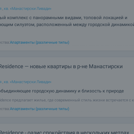
я
,
кв. «Манастирски Ливади»
ый комплекс с панорамными видами, топовой локацией и
яющим силуэтом, расположенный между городской динамико
 by AMur - это проект высокого класса, призванный стать новой визитно
ства:
Апартаменты (различные типы)
 современной Софии. Возвышаясь над городом, два знаковых здания со
остью остекленные фасады, элегантные линии и впечатляющую верти
 создавая ощущение
Residence — новые квартиры в р-не Манастирски
я
,
кв. «Манастирски Ливади»
объединяющее городскую динамику и близость к природе
sidence предлагает жилье, где современный стиль жизни встречается с 
ием гор Витоша. Расположенный в районе Манастирски Ливади, проект
ства:
Апартаменты (различные типы)
 в нескольких минутах от центра Софии, не отказываясь от свежего возд
. Synera
Residence - оазис спокойствия в нескольких метрах