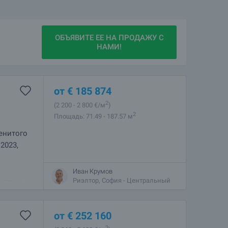
ОБЪЯВИТЕ ЕЕ НА ПРОДАЖУ С
НАМИ!
от
€
185 874
2
(2 200
- 2 800
€/м
)
2
Площадь: 71.49 - 187.57 м
енитого
2023,
Иван Крумов
ая
Риэлтор, София - Центральный
- ваш Нью-
кровищ
от
€
252 160
2