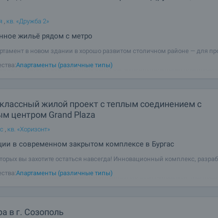
я
,
кв. «Дружба 2»
нное жильё рядом с метро
ртамент в новом здании в хорошо развитом столичном районе — для п
тиции? Этот новый городской проект в районе Дружба 1 предлагает жил
ства:
Апартаменты (различные типы)
са в качестве, с современным обликом, функциональными планировк
м комфорта и
классный жилой проект с теплым соединением с
ым центром Grand Plaza
ас
,
кв. «Хоризонт»
ции в современном закрытом комплексе в Бургас
оторых вы захотите остаться навсегда! Инновационный комплекс, разра
дложить полное решение для современной жизни - комфортной,
ства:
Апартаменты (различные типы)
ективной, социально связанной и полностью обслуживаемой. Мы пре
льный проект в Болгарии,
а в г. Созополь