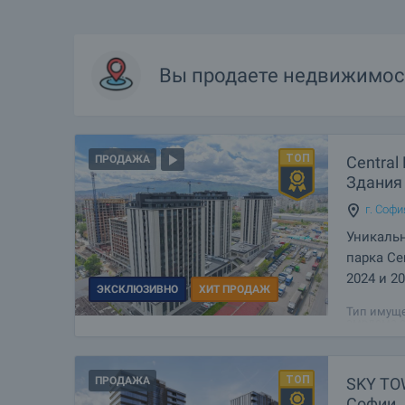
Вы продаете недвижимос
Central
ПРОДАЖА
Здания 
г. Софи
Уникаль
парка Ce
2024 и 20
ЭКСКЛЮЗИВНО
ХИТ ПРОДАЖ
Современн
Тип имуще
эмблема с
Йорк в Со
столицы. 
ПРОДАЖА
SKY TO
Софии