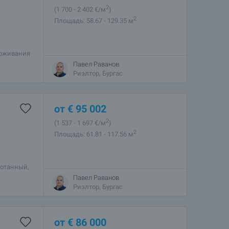
2
(1 700
- 2 402
€/м
)
2
Площадь: 58.67 - 129.35 м
роживания
ьё без
Павел Раванов
ами и
Риэлтор, Бургас
от
€
95 002
2
(1 537
- 1 697
€/м
)
2
Площадь: 61.81 - 117.56 м
ботанный,
Павел Раванов
дставляем
Риэлтор, Бургас
от
€
86 000