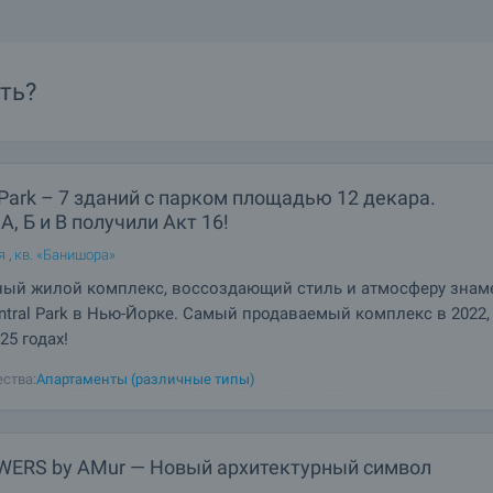
ть?
 Park – 7 зданий с парком площадью 12 декара.
А, Б и В получили Акт 16!
я
,
кв. «Банишора»
ный жилой комплекс, воссоздающий стиль и атмосферу знам
ntral Park в Нью-Йорке. Самый продаваемый комплекс в 2022, 
25 годах!
ые здания, простор, зелень и виды, от которых захватывает дух! Будущ
ства:
Апартаменты (различные типы)
толицы, которая принесет новый стандарт качества жизни. Central Park 
фии! Комплекс, несомненно, станет одним из лучших архитектурных со
Именно так, с
WERS by AMur — Новый архитектурный символ