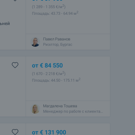
2
(1 289
- 1 355
€/м
)
2
Площадь: 43.73 - 64.94 м
льней
Павел Раванов
о в 300
Риэлтор, Бургас
с
от
€
84 550
2
(1 670
- 2 218
€/м
)
2
Площадь: 44.50 - 175.11 м
Магдалена Тошева
Менеджер по работе с клиентами, София - Центральный
от
€
131 900