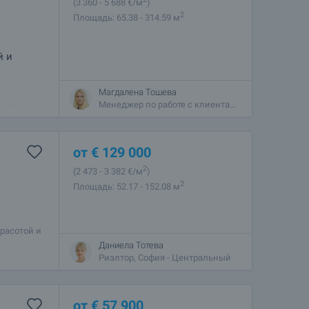
(3 360
- 5 688
€/м
)
2
Площадь: 65.38 - 314.59 м
й и
Магдалена Тошева
й
Менеджер по работе с клиентами, София - Центральный
четают в
кальную
от
€
129 000
2
(2 473
- 3 382
€/м
)
2
Площадь: 52.17 - 152.08 м
красотой и
 позволяет
Даниела Тотева
уха и
Риэлтор, София - Центральный
от
€
57 900