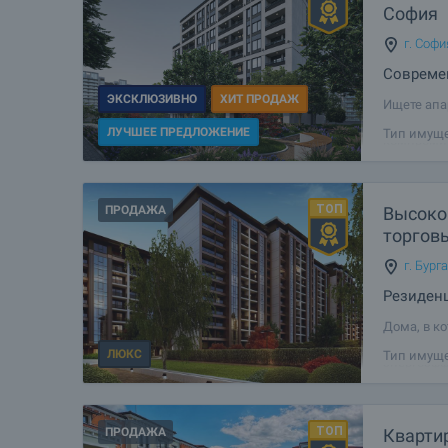
София
г. Софи
Совреме
ЭКСКЛЮЗИВНО
ХИТ ПРОДАЖ
Ищете апа
или инвес
ЛУЧШЕЕ ПРЕДЛОЖЕНИЕ
Тип имуще
компромис
ощущение
ПРОДАЖА
Высоко
торгов
г. Бург
Резиден
Дома, в к
чтобы пре
ЛЮКС
Тип имуще
энергоэфф
вам уника
ПРОДАЖА
Квартир