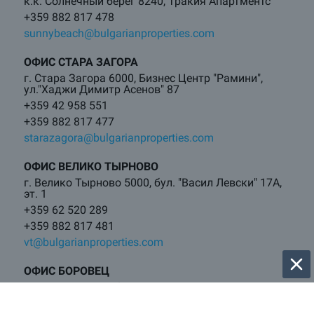
к.к. Солнечный берег 8240, Тракия Апартментс
+359 882 817 478
sunnybeach@bulgarianproperties.com
ОФИС СТАРА ЗАГОРА
г. Стара Загора 6000, Бизнес Центр "Рамини",
ул."Хаджи Димитр Асенов" 87
+359 42 958 551
+359 882 817 477
starazagora@bulgarianproperties.com
ОФИС ВЕЛИКО ТЫРНОВО
г. Велико Тырново 5000, бул. "Васил Левски" 17А,
эт. 1
+359 62 520 289
+359 882 817 481
vt@bulgarianproperties.com
ОФИС БОРОВЕЦ
г. Самоков 2000, бул. Искыр 121
+359 882 817 460