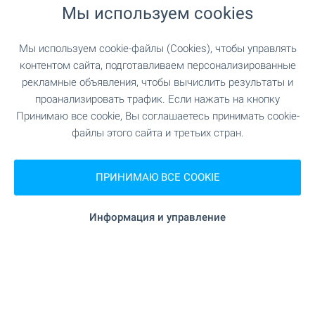
borovets@bulgarianproperties.com
Мы используем cookies
ОФИС БАНСКО
Мы используем cookie-файлы (Cookies), чтобы управлять
г. Банско 2770, ул. Никола Вапцаров 7
+359 882 817 461
контентом сайта, подготавливаем персонализированные
bansko@bulgarianproperties.com
рекламные объявления, чтобы вычислить результаты и
проанализировать трафик. Если нажать на кнопку
ОФИС ДУПНИЦА
Принимаю все cookie, Вы соглашаетесь принимать cookie-
г. Дупница, ул. Княз Борис I, №1, эт. 1
файлы этого сайта и третьих стран.
+359 882 817 449
dupnitsa@bulgarianproperties.com
ПРИНИМАЮ ВСЕ COOKIE
ОФИС ШУМЕН
г. Шумен 9700, пл. "Освобождение" 12, эт. 3, офис
5
Информация и управление
+359 882 817 445
shumen@bulgarianproperties.com
ОФИС ПАМПОРОВО
г. Смолян 4700, ул. Бузлуджа 11, офис 7
+359 882 817 483