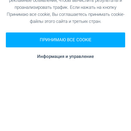
рекламные объявления, чтобы вычислить результаты и
Удобства района
проанализировать трафик. Если нажать на кнопку
Принимаю все cookie, Вы соглашаетесь принимать cookie-
файлы этого сайта и третьих стран.
ШОПИНГ
549 м (7 мин.)
Продуктовый магазин
ПРИНИМАЮ ВСЕ COOKIE
Информация и управление
ЗАВЕДЕНИЯ
456 м (6 мин.)
Ресторан
540 м (7 мин.)
Ресторан
СПОРТ И СВОБОДНОЕ ВРЕМЯ