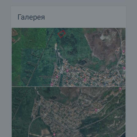
требовании, для того, чтобы Вы могли
насладиться полноценным и спокойным
времяпровождением в Болгарии. Услуги,
Галерея
которые мы можем предложить, включают
страхование, строительство и ремонт, услуги по
меблировке, бухгалтерские и юридическиe
услуги, переоформление договоров на
электричество, воду, телефон и многое другое.