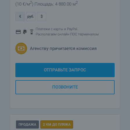
2
2
(10
€/м
)
Площадь: 4 880.00 м
€
руб.
$
Платежи с карты и PayPal.
Располагаем онлайн ПОС терминалом
Агенству причитается комиссия
ОТПРАВЬТЕ ЗАПРОС
ПОЗВОНИТЕ
ПРОДАЖА
2 КМ ДО ПЛЯЖА