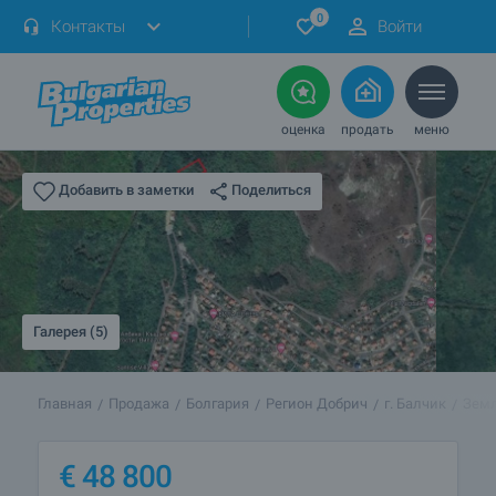
0
Контакты
Войти
оценка
продать
меню
Поделиться
Добавить в заметки
Галерея (5)
Главная
Продажа
Болгария
Регион Добрич
г. Балчик
Земл
€
48 800