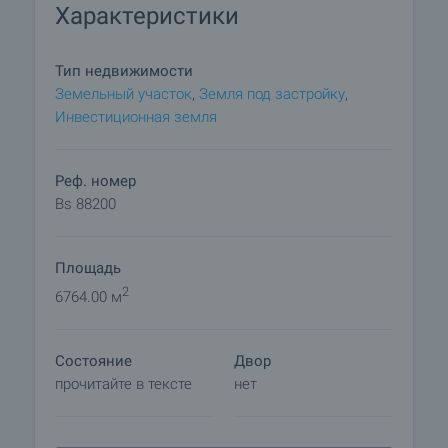
Характеристики
связавшись с ответственным агентом.
Резервирование недвижимости
Тип недвижимости
Объект может быть зарезервирован и снят с
Земельный участок
,
Земля под застройку
,
продажи с внесением залога, после чего
Инвестиционная земля
прекращаются просмотры с другими
покупателями и начинается подготовка
документов для заключения предварительного
Реф. номер
и окончательного договора. Пожалуйста,
Bs 88200
свяжитесь с ответственным брокером по
данному объекту недвижимости для получения
Площадь
подробной информации о процедуре покупки и
порядке оплаты.
2
6764.00 м
Состояние
Двор
прочитайте в тексте
нет