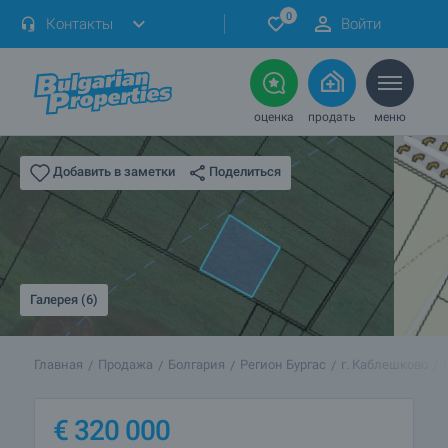
0
Контакты
Войти
оценка
продать
меню
Поделиться
Добавить в заметки
Галерея (6)
Главная
Продажа
Болгария
Регион Бургас
г. Каблешково
€
320 000