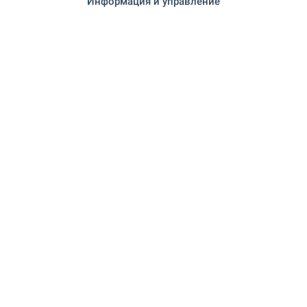
Информация и управление
"Сара" 13.4 км
Супермаркет
13.0 км
Рынок
13.2 км
Пекарня
УСЛУГИ
13.0 км
Аптека
8.1 км
Почта
"ПТТС 8300" 13.2 км
Почта