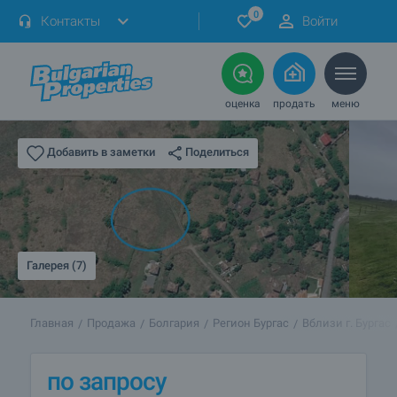
0
Контакты
Войти
оценка
продать
меню
Поделиться
Добавить в заметки
Галерея (7)
Главная
Продажа
Болгария
Регион Бургас
Вблизи г. Бургас
по запросу