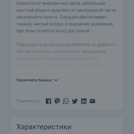
близости от живописных лугов, небольшой
местной рощи и недалеко от центральной части
населённого пункта. Локация обеспечивает
тишину, чистый воздух и ощущение уединения,
при этом остаётся легко доступной.
Подъезд к участку осуществляется по дороге с
лёгким уклоном, но полностью проходимой
круглый год. Имеется удобный доступ и
возможность подключения к электросети и
водоснабжению, хотя в данный момент
активные партиды отсутствуют.
Прочитайте больше
Село Вълчаново является предпочтительным
местом для отдыха и строительства дач
Поделиться:
благодаря близости к морю и спокойной
природной среде. Район предлагает отличные
условия для отдыха на природе вдали от
Характеристики
городского шума.