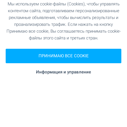
Мы используем cookie-файлы (Cookies), чтобы управлять
"UniCredit Bulbank" 429 м (6 мин.)
Банк
контентом сайта, подготавливаем персонализированные
рекламные объявления, чтобы вычислить результаты и
проанализировать трафик. Если нажать на кнопку
"UniCredit Bulbank" 429 м (6 мин.)
Банк
Принимаю все cookie, Вы соглашаетесь принимать cookie-
файлы этого сайта и третьих стран.
"Фрамар" 51 м (1 мин.)
Аптека
ПРИНИМАЮ ВСЕ COOKIE
"Speedy" 97 м (2 мин.)
Почта
"Speedy" 294 м (4 мин.)
Почта
Информация и управление
159 м (2 мин.)
Парикмахер
"Багра" 375 м (5 мин.)
Химчистка
"Elitis" 546 м (7 мин.)
Салон красоты