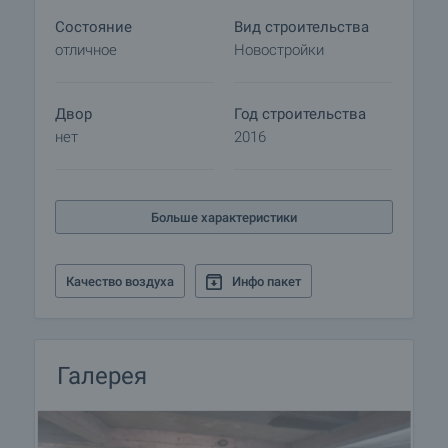
данному объекту недвижимости для получения
Состояние
Вид строительства
подробной информации о процедуре покупки и
отличное
Новостройки
порядке оплаты.
Двор
Год строительства
нет
2016
Больше характеристики
Качество воздуха
Инфо пакет
Галерея