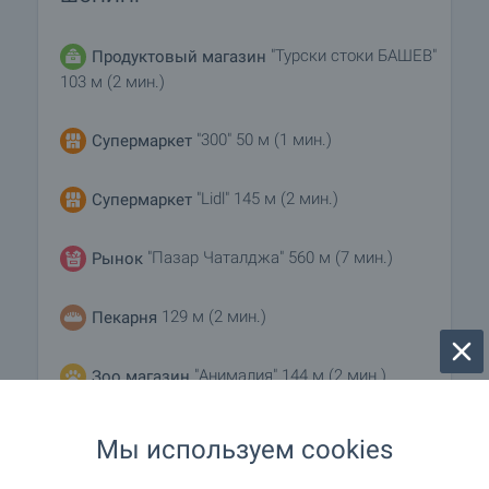
"Турски стоки БАШЕВ"
Продуктовый магазин
103 м (2 мин.)
"300" 50 м (1 мин.)
Супермаркет
"Lidl" 145 м (2 мин.)
Супермаркет
"Пазар Чаталджа" 560 м (7 мин.)
Рынок
129 м (2 мин.)
Пекарня
"Анималия" 144 м (2 мин.)
Зоо магазин
Мы используем cookies
УСЛУГИ