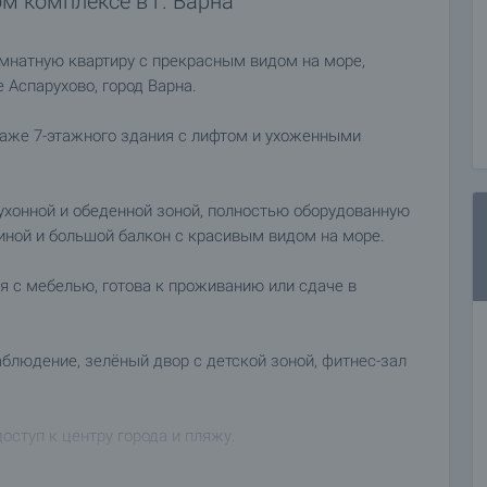
м комплексе в г. Варна
мнатную квартиру с прекрасным видом на море,
Аспарухово, город Варна.
таже 7-этажного здания с лифтом и ухоженными
ухонной и обеденной зоной, полностью оборудованную
иной и большой балкон с красивым видом на море.
я с мебелью, готова к проживанию или сдаче в
аблюдение, зелёный двор с детской зоной, фитнес-зал
ступ к центру города и пляжу.