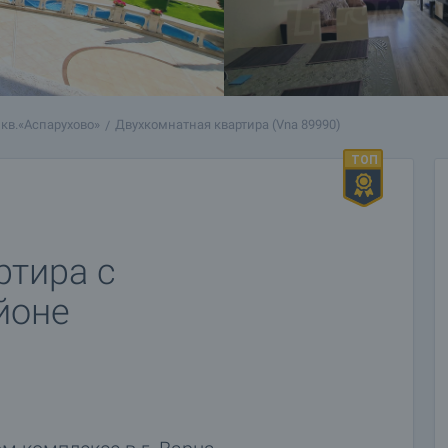
кв.«Аспарухово»
Двухкомнатная квартира (Vna 89990)
ртира с
йоне