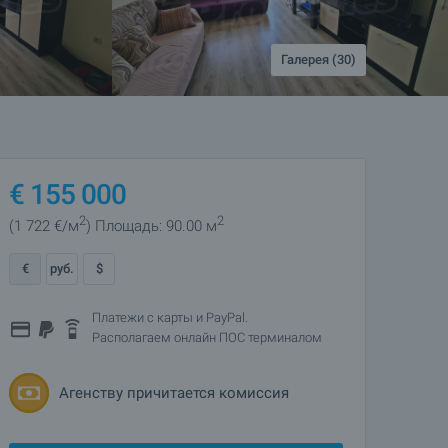
Галерея (30)
€
155 000
2
2
(1 722
€/м
)
Площадь: 90.00 м
€
руб.
$
Платежи с карты и PayPal.
Располагаем онлайн ПОС терминалом
Агенству причитается комиссия