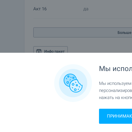
Акт 16
да
Больше 
Инфо пакет
Мы испол
Галерея
Мы используем c
персонализиров
нажать на кнопк
ПРИНИМАЮ 