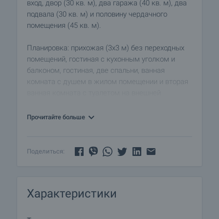
вход, двор (30 кв. м), два гаража (40 кв. м), два
подвала (30 кв. м) и половину чердачного
помещения (45 кв. м).
Планировка: прихожая (3x3 м) без переходных
помещений, гостиная с кухонным уголком и
балконом, гостиная, две спальни, ванная
комната с душем в жилом помещении и вторая
ванная комната с туалетом на внешней
лестнице.
Прочитайте больше
Недвижимость находится в хорошем состоянии,
окна были заменены, подвалы и чердачные
помещения не имеют протечек. Электрические
Поделиться:
и сантехнические системы могут быть
заменены при необходимости.
Характеристики
Свяжитесь с нами для просмотра!
Осмотр недвижимости