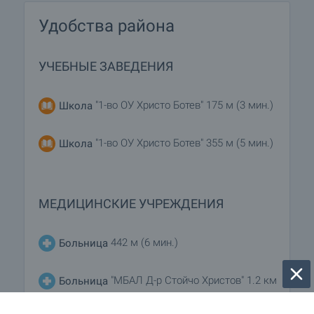
Удобства района
УЧЕБНЫЕ ЗАВЕДЕНИЯ
"1-во ОУ Христо Ботев" 175 м (3 мин.)
Школа
"1-во ОУ Христо Ботев" 355 м (5 мин.)
Школа
МЕДИЦИНСКИЕ УЧРЕЖДЕНИЯ
442 м (6 мин.)
Больница
"МБАЛ Д-р Стойчо Христов" 1.2 км
Больница
(15 мин.)