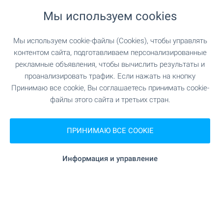
Мы используем cookies
"Акта Медика" 1.0 км (13
Медицинский центр
мин.)
Мы используем cookie-файлы (Cookies), чтобы управлять
контентом сайта, подготавливаем персонализированные
рекламные объявления, чтобы вычислить результаты и
ШОПИНГ
проанализировать трафик. Если нажать на кнопку
Принимаю все cookie, Вы соглашаетесь принимать cookie-
949 м (12 мин.)
Продуктовый магазин
файлы этого сайта и третьих стран.
"Кооп" 183 м (3 мин.)
Супермаркет
ПРИНИМАЮ ВСЕ COOKIE
"Plus" 542 м (7 мин.)
Супермаркет
Информация и управление
307 м (4 мин.)
Рынок
УСЛУГИ