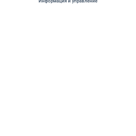
Информация и управление
Център София" 375 м (5 мин.)
УСЛУГИ
"TBI Bank" 162 м (2 мин.)
Банк
"Пощенска банка" 385 м (5 мин.)
Банк
"Марешки" 146 м (2 мин.)
Аптека
"Speedy" 203 м (3 мин.)
Почта
"Еконт" 256 м (4 мин.)
Почта
"Men's World" 29 м (1 мин.)
Парикмахер