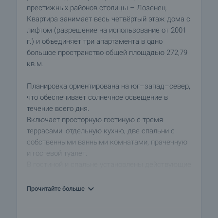
престижных районов столицы – Лозенец.
Квартира занимает весь четвёртый этаж дома с
лифтом (разрешение на использование от 2001
г.) и объединяет три апартамента в одно
большое пространство общей площадью 272,79
кв.м.
Планировка ориентирована на юг–запад–север,
что обеспечивает солнечное освещение в
течение всего дня.
Включает просторную гостиную с тремя
террасами, отдельную кухню, две спальни с
собственными ванными комнатами, прачечную
и гостевой туалет.
В гостиной и спальне установлены действующие
камины, создающие атмосферу тепла и уюта.
Прочитайте больше
Интерьер выполнен в духе европейской
классики с применением мрамора, гранита и