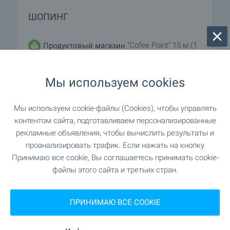
ШОПИНГ
"Cofee Point" 15 м (1
Продуктовый магазин
мин.)
Мы используем cookies
"Роза" 277 м (4 мин.)
Супермаркет
Мы используем cookie-файлы (Cookies), чтобы управлять
"Фантастико" 306 м (4 мин.)
Супермаркет
контентом сайта, подготавливаем персонализированные
рекламные объявления, чтобы вычислить результаты и
"Пазар Лозенец" 844 м (11 мин.)
Рынок
проанализировать трафик. Если нажать на кнопку
Принимаю все cookie, Вы соглашаетесь принимать cookie-
"Пандора" 220 м (3 мин.)
Пекарня
файлы этого сайта и третьих стран.
"Zoo Center" 396 м (5 мин.)
Зоо магазин
ПРИНИМАЮ ВСЕ COOKIE
"Парк
Торгово-развлекательный центр