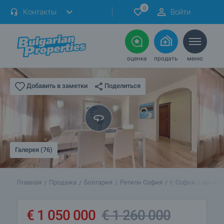
0
Контакты
Войти
оценка
продать
меню
Поделиться
Добавить в заметки
Галерея (76)
Главная
Продажа
Болгария
Регион София
г. София
кв.«Ло
€
1 050 000
€
1 260 000