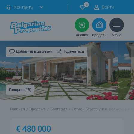
0
Контакты
Войти
оценка
продать
меню
Поделиться
Добавить в заметки
Галерея (19)
Главная
Продажа
Болгария
Регион Бургас
к.к. Солнечный б
€
480 000