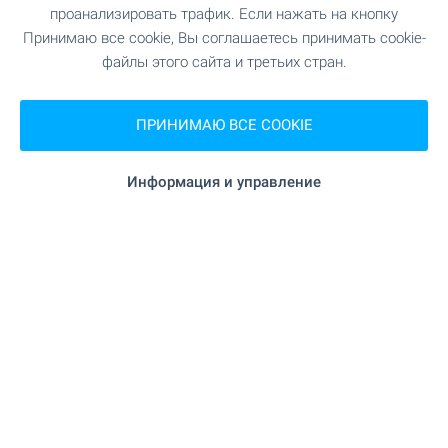
"ВИТ-Маркет" 4.2 км
Супермаркет
проанализировать трафик. Если нажать на кнопку
Принимаю все cookie, Вы соглашаетесь принимать cookie-
"Т-Маркет" 4.2 км
Супермаркет
файлы этого сайта и третьих стран.
4.9 км
Рынок
ПРИНИМАЮ ВСЕ COOKIE
"Fornetti" 467 м (6 мин.)
Пекарня
Информация и управление
"Търговски
Торгово-развлекательный центр
център" 5.0 км
УСЛУГИ
"ОББ" 4.7 км
Банк
"ОББ" 4.7 км
Банк