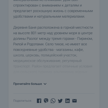
спроектирован с вниманием к деталям и
предлагает роскошную жизнь с современными
удобствами и натуральными материалами.
Деревня Баня расположена в горной местности
на высоте 801 метр над уровнем моря в центре
долины Разлог между тремя горами - Пирином,
Рилой и Родопами. Село тихое, но имеет все
повседневные удобства - магазины, кафе,
школа, церковь, полицейский участок,
медицинское обслуживание, регулярный
транспорт. Район предлагает отличные условия
для сельского туризма, альпинизма, водных
видов спорта, охоты, рыбалки, спа-процедур,
гольфа, осмотра достопримечательностей.
Прочитайте больше
Два дома доступны для покупки!
Поделиться:
Характеристики недвижимости: