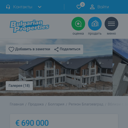
0
Контакты
Войти
оценка
продать
меню
Поделиться
Добавить в заметки
Галерея (18)
Главная
Продажа
Болгария
Регион Благоевград
Вблизи г. 
€
690 000