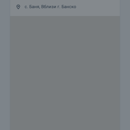
просмотры с другими покупателями
с. Баня, Вблизи г. Банско
прекращаются и начинается подготовка
документов для заключения предварительного
и окончательного контракта. Пожалуйста,
свяжитесь с ответственным брокером по
данному объекту недвижимости для получения
подробной информации о процедуре покупки и
порядке оплаты.