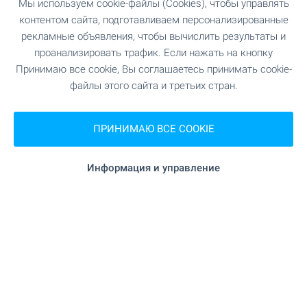
Мы используем cookie-файлы (Cookies), чтобы управлять
ШОПИНГ
контентом сайта, подготавливаем персонализированные
рекламные объявления, чтобы вычислить результаты и
проанализировать трафик. Если нажать на кнопку
"КООП" 7.7 км
Продуктовый магазин
Принимаю все cookie, Вы соглашаетесь принимать cookie-
файлы этого сайта и третьих стран.
"Стоми" 7.3 км
Супермаркет
ПРИНИМАЮ ВСЕ COOKIE
10.6 км
Супермаркет
Информация и управление
"Комплекс Буратино" 11.9 км
Рынок
13.4 км
Пекарня
11.9 км
Зоо магазин
"Мол
Торгово-развлекательный центр
Благоевград" 13.5 км