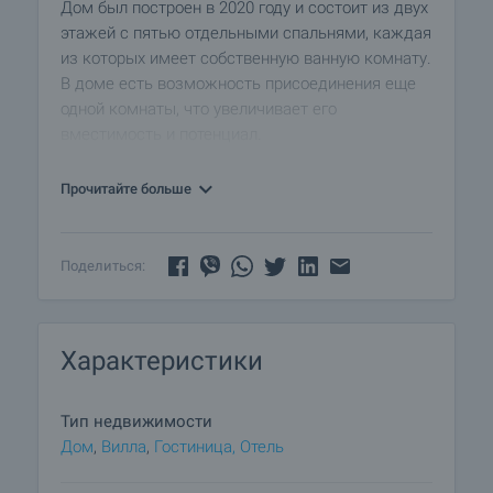
Дом был построен в 2020 году и состоит из двух
этажей с пятью отдельными спальнями, каждая
из которых имеет собственную ванную комнату.
В доме есть возможность присоединения еще
одной комнаты, что увеличивает его
вместимость и потенциал.
Планировка
Прочитайте больше
- Первый этаж - функционально организованное
пространство с кухней, столовой и зоной отдыха,
которая выходит на просторную веранду. Здесь
Поделиться:
же расположены еще две спальни, небольшая
кладовая и отдельный туалет.
- Второй этаж - три спальни с собственными
Характеристики
ванными комнатами. В одном из номеров есть
отдельная гостиная и отдельная спальня,
дополненные двумя террасами, с которых
Тип недвижимости
открываются прекрасные панорамные виды на
Дом
,
Вилла
,
Гостиница, Отель
сельскую местность.