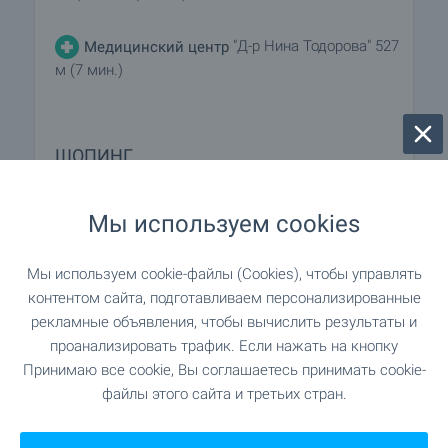
"Д-р Нина Тодорова" 527
Медицинский центр
м (7 мин.)
ШОПИНГ
75 м (1 мин.)
Продуктовый магазин
Мы используем cookies
"Lidl" 151 м (2 мин.)
Супермаркет
Мы используем cookie-файлы (Cookies), чтобы управлять
контентом сайта, подготавливаем персонализированные
"Billa" 302 м (4 мин.)
Супермаркет
рекламные объявления, чтобы вычислить результаты и
проанализировать трафик. Если нажать на кнопку
Принимаю все cookie, Вы соглашаетесь принимать cookie-
"Пазара на Бузлуджа" 261 м (4 мин.)
Рынок
файлы этого сайта и третьих стран.
"Fornetti" 516 м (7 мин.)
Пекарня