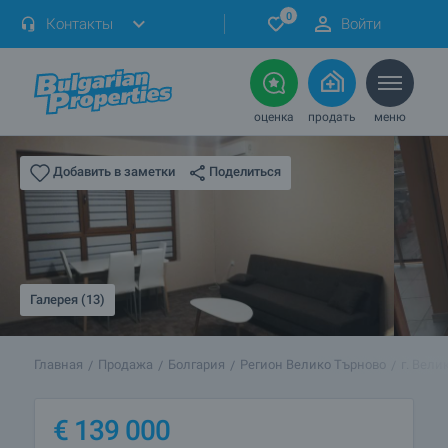
0
Контакты
Войти
оценка
продать
меню
Поделиться
Добавить в заметки
Галерея (13)
Главная
Продажа
Болгария
Регион Велико Търново
г. Вели
€
139 000