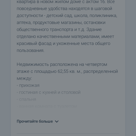
квартира в новом жилом доме с актом 16. Все
повседневные удобства находятся в шаговой
доступности - детский сад, школа, поликлиника,
аптека, продуктовые магазины, остановки
общественного транспорта и т.д. Здание
отделано качественными материалами, имеет
красивый фасад и ухоженные места общего
пользования.
Недвижимость расположена на четвертом
этаже с площадью 62,55 кв. м., распределенной
между:
- прихожая
- гостиная с кухней и столовой
- спальня
- ванная комната с туалетом
- терраса
Прочитайте больше
Квартира выходит на южную сторону. Имеется
подвал площадью 4,55 кв. м. и собственное