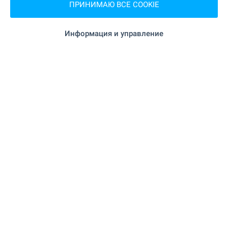
ПРИНИМАЮ ВСЕ COOKIE
"Д-р Стефанов" 674 м (9 мин.)
Зоо магазин
Информация и управление
"Мол Велико
Торгово-развлекательный центр
Търново" 1.0 км (13 мин.)
УСЛУГИ
"Инвестбанк" 796 м (10 мин.)
Банк
"Инвестбанк" 796 м (10 мин.)
Банк
94 м (2 мин.)
Аптека
"Еконт" 194 м (3 мин.)
Почта