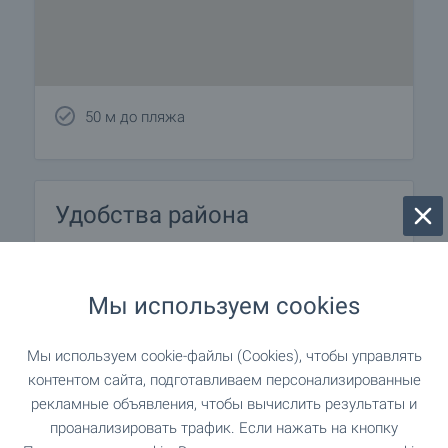
50 м до пляжа
Удобства района
ТРАНСПОРТ
Мы используем cookies
МЕДИЦИНСКИЕ УЧРЕЖДЕНИЯ
Мы используем cookie-файлы (Cookies), чтобы управлять
контентом сайта, подготавливаем персонализированные
167 м (3 мин.)
Медицинский центр
рекламные объявления, чтобы вычислить результаты и
проанализировать трафик. Если нажать на кнопку