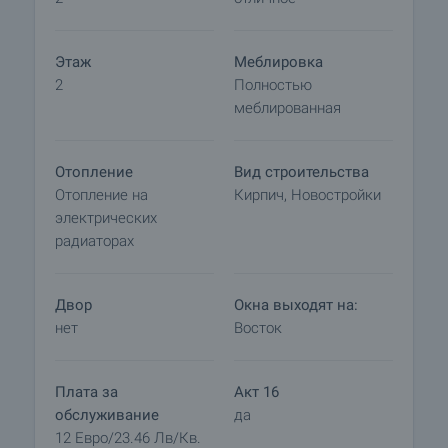
терапией, антицеллюлитными и талассо-
процедурами, ваннами, масками и многим
Этаж
Меблировка
другим
2
Полностью
- Спортивные сооружения с игровой площадкой,
меблированная
двумя теннисными кортами, футбольными и
баскетбольными площадками
- Салон красоты
Отопление
Вид строительства
- Профессиональный фитнес-центр
Отопление на
Кирпич, Новостройки
- Детские игровые площадки
электрических
- Игровая комната для игры в снукер, бильярд,
радиаторах
шахматы, нарды, дартс и т.д.
Посмотреть недвижимость
Двор
Окна выходят на:
Мы можем организовать просмотр
нет
Восток
недвижимости в зависимости от нашего
графика и доступности. Запросите просмотр,
связавшись с ответственным агентом.
Плата за
Акт 16
обслуживание
да
Резервирование недвижимости
12 Евро/23.46 Лв/кв.