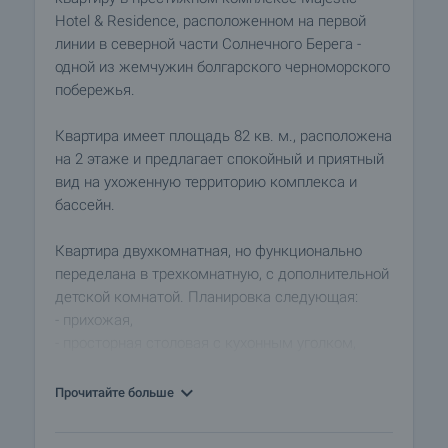
Hotel & Residence, расположенном на первой
линии в северной части Солнечного Берега -
одной из жемчужин болгарского черноморского
побережья.
Квартира имеет площадь 82 кв. м., расположена
на 2 этаже и предлагает спокойный и приятный
вид на ухоженную территорию комплекса и
бассейн.
Квартира двухкомнатная, но функционально
переделана в трехкомнатную, с дополнительной
детской комнатой. Планировка следующая:
- прихожая,
- просторная столовая с кухонным уголком,
- спальня,
- детская комната,
Прочитайте больше
- большая терраса с видом на бассейны.