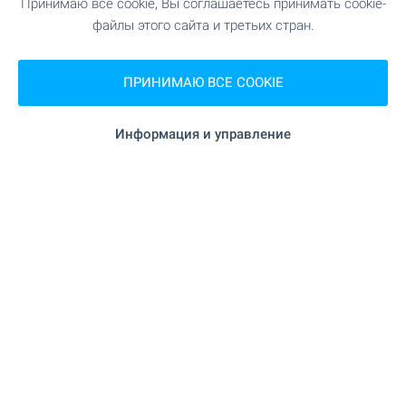
Принимаю все cookie, Вы соглашаетесь принимать cookie-
ШОПИНГ
файлы этого сайта и третьих стран.
151 м (2 мин.)
Продуктовый магазин
ПРИНИМАЮ ВСЕ COOKIE
"Carrefour" 178 м (3 мин.)
Супермаркет
Информация и управление
229 м (3 мин.)
Супермаркет
875 м (11 мин.)
Пекарня
УСЛУГИ
165 м (2 мин.)
Аптека
"Barber Shop" 645 м (8 мин.)
Парикмахер