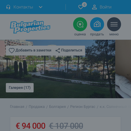
0
Контакты
Войти
оценка
продать
меню
Поделиться
Добавить в заметки
Галерея (17)
Главная
Продажа
Болгария
Регион Бургас
к.к. Солнечный б
€
94 000
€
107 000