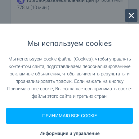
Торгово-развлекательный центр
778 м (10 мин.)
УСЛУГИ
Мы используем cookies
"Банка ДСК" 1.1 км (13 мин.)
Банк
Мы используем cookie-файлы (Cookies), чтобы управлять
контентом сайта, подготавливаем персонализированные
"Банка ДСК" 1.1 км (13 мин.)
Банк
рекламные объявления, чтобы вычислить результаты и
проанализировать трафик. Если нажать на кнопку
"Vista" 530 м (7 мин.)
Аптека
Принимаю все cookie, Вы соглашаетесь принимать cookie-
файлы этого сайта и третьих стран.
"Еконт" 522 м (7 мин.)
Почта
ПРИНИМАЮ ВСЕ COOKIE
"Студентски град НСА" 792 м (10 мин.)
Почта
Информация и управление
"The Monopoly" 453 м (6 мин.)
Парикмахер