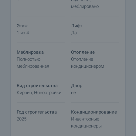
прекращаются просмотры с другими
меблировано
покупателями и начинается подготовка
документов для заключения предварительного
и окончательного договора. Пожалуйста,
Этаж
Лифт
свяжитесь с ответственным брокером по
1 из 4
Да
данному объекту недвижимости для получения
подробной информации о процедуре покупки и
Меблировка
Отопление
порядке оплаты.
Полностью
Отопление
меблированная
кондиционером
Вид строительства
Двор
Кирпич, Новостройки
нет
Год строительства
Кондиционирование
2025
Инвенторные
кондиционеры