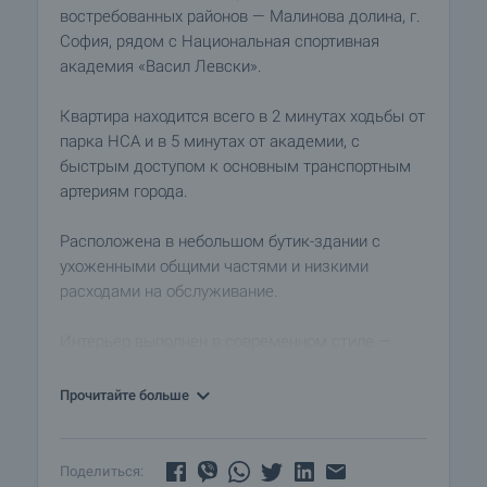
востребованных районов — Малинова долина, г.
София, рядом с Национальная спортивная
академия «Васил Левски».
Квартира находится всего в 2 минутах ходьбы от
парка НСА и в 5 минутах от академии, с
быстрым доступом к основным транспортным
артериям города.
Расположена в небольшом бутик-здании с
ухоженными общими частями и низкими
расходами на обслуживание.
Интерьер выполнен в современном стиле —
подвесные потолки, скрытая подсветка и
уютная атмосфера.
Прочитайте больше
Планировка включает прихожую, светлую
гостиную с кухонной зоной, спальню с кроватью
Поделиться: